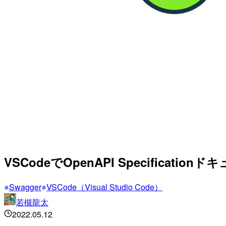
VSCodeでOpenAPI Specific
Swagger
VSCode（Visual Studio Code）
若槻龍太
2022.05.12