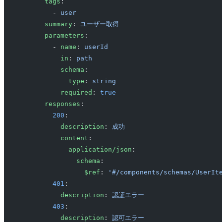
      tags
: 
        - 
user
      summary
: 
ユーザー取得
      parameters
:
        - 
name
: 
userId
          in
: 
path
          schema
:
            type
: 
string
          required
: 
true
      responses
:
        200
:
          description
: 
成功
          content
:
            application/json
:
              schema
:
                $ref
: 
'#/components/schemas/UserIt
        401
: 
          description
: 
認証エラー
        403
: 
          description
: 
認可エラー