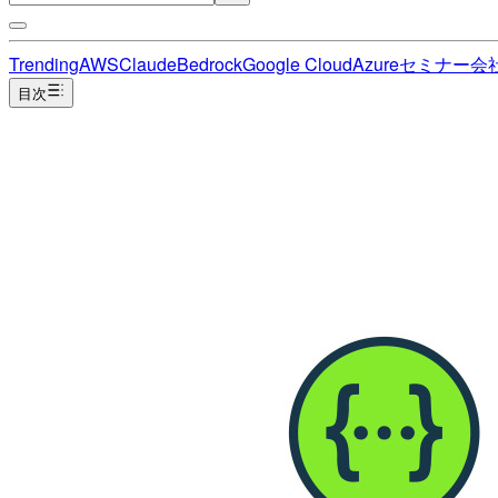
Trending
AWS
Claude
Bedrock
Google Cloud
Azure
セミナー
会
目次