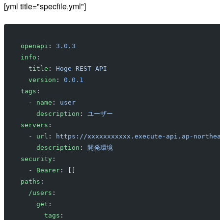
[yml title="specfile.yml"]
openapi
: 
3.0.3
info
: 
  title
: 
Hoge REST API
  version
: 
0.0.1
tags
:
  - 
name
: 
user
    description
: 
ユーザー
servers
: 
  - 
url
: 
https://xxxxxxxxxxx.execute-api.ap-northe
    description
: 
開発環境
security
:
  - 
Bearer
: []
paths
:
  /users
:
    get
:
      tags
: 