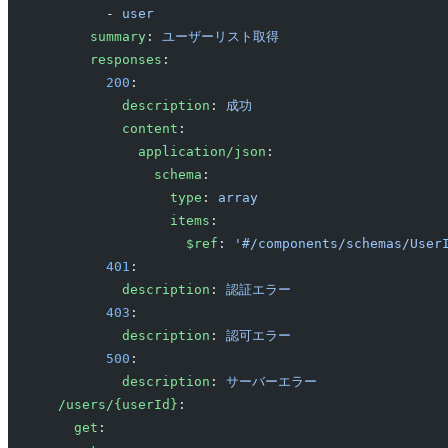
        - 
user
      summary
: 
ユーザーリスト取得
      responses
:
        200
:
          description
: 
成功
          content
:
            application/json
:
              schema
:
                type
: 
array
                items
:
                  $ref
: 
'#/components/schemas/User
        401
: 
          description
: 
認証エラー
        403
: 
          description
: 
認可エラー
        500
:
          description
: 
サーバーエラー
  /users/{userId}
:
    get
: