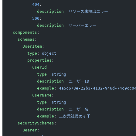
        404
: 
          description
: 
リソース未検出エラー
        500
:
          description
: 
サーバーエラー
components
:
  schemas
:
    UserItem
:
      type
: 
object
      properties
:
        userId
:
          type
: 
string
          description
: 
ユーザーID
          example
: 
4a5c678e-22b3-4132-946d-74c9cc0
        userName
:
          type
: 
string
          description
: 
ユーザー名
          example
: 
二次元社員めそ子
  securitySchemes
:
    Bearer
: