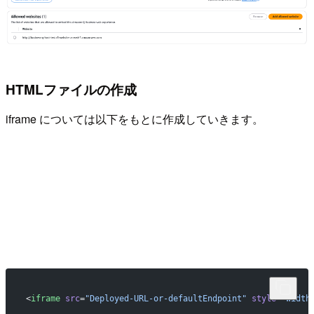
HTMLファイルの作成
iframe については以下をもとに作成していきます。
<
iframe
 src
=
"Deployed-URL-or-defaultEndpoint"
 style
=
"width