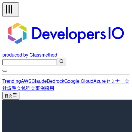
produced by Classmethod
Trending
AWS
Claude
Bedrock
Google Cloud
Azure
セミナー
会
社説明会
勉強会
事例
採用
目次