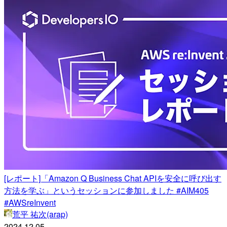
[レポート]「Amazon Q Business Chat APIを安全に呼び出す
方法を学ぶ」というセッションに参加しました #AIM405
#AWSreInvent
荒平 祐次(arap)
2024.12.05