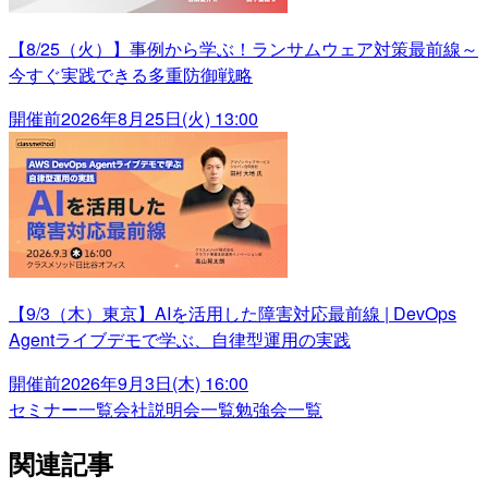
【8/25（火）】事例から学ぶ！ランサムウェア対策最前線～
今すぐ実践できる多重防御戦略
開催前
2026年8月25日(火) 13:00
【9/3（木）東京】AIを活用した障害対応最前線 | DevOps
Agentライブデモで学ぶ、自律型運用の実践
開催前
2026年9月3日(木) 16:00
セミナー一覧
会社説明会一覧
勉強会一覧
関連記事