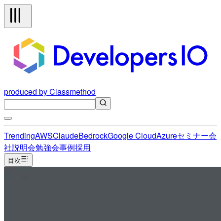
produced by Classmethod
Trending
AWS
Claude
Bedrock
Google Cloud
Azure
セミナー
会
社説明会
勉強会
事例
採用
目次