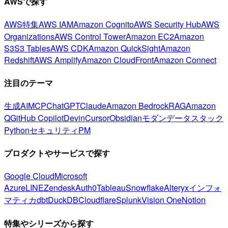
AWSで探す
AWS特集
AWS IAM
Amazon Cognito
AWS Security Hub
AWS
Organizations
AWS Control Tower
Amazon EC2
Amazon
S3
S3 Tables
AWS CDK
Amazon QuickSight
Amazon
Redshift
AWS Amplify
Amazon CloudFront
Amazon Connect
注目のテーマ
生成AI
MCP
ChatGPT
Claude
Amazon Bedrock
RAG
Amazon
Q
GitHub Copilot
Devin
Cursor
Obsidian
モダンデータスタック
Python
セキュリティ
PM
プロダクトやサービスで探す
Google Cloud
Microsoft
Azure
LINE
Zendesk
Auth0
Tableau
Snowflake
Alteryx
インフォ
マティカ
dbt
DuckDB
Cloudflare
Splunk
Vision One
Notion
特集やシリーズから探す