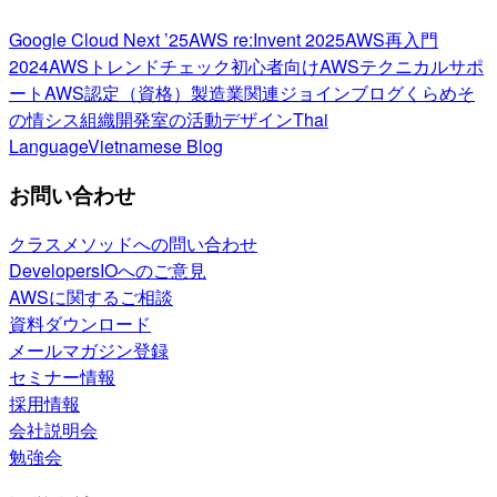
Google Cloud Next ’25
AWS re:Invent 2025
AWS再入門
2024
AWSトレンドチェック
初心者向け
AWSテクニカルサポ
ート
AWS認定（資格）
製造業関連
ジョインブログ
くらめそ
の情シス
組織開発室の活動
デザイン
Thai
Language
Vietnamese Blog
お問い合わせ
クラスメソッドへの問い合わせ
DevelopersIOへのご意見
AWSに関するご相談
資料ダウンロード
メールマガジン登録
セミナー情報
採用情報
会社説明会
勉強会