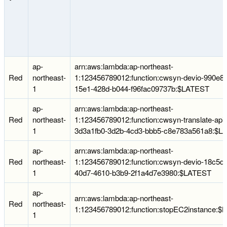
ap-
arn:aws:lambda:ap-northeast-
Red
northeast-
1:123456789012:function:cwsyn-devio-990e83
1
15e1-428d-b044-f96fac09737b:$LATEST
ap-
arn:aws:lambda:ap-northeast-
Red
northeast-
1:123456789012:function:cwsyn-translate-api-
1
3d3a1fb0-3d2b-4cd3-bbb5-c8e783a561a8:$L
ap-
arn:aws:lambda:ap-northeast-
Red
northeast-
1:123456789012:function:cwsyn-devio-18c5d
1
40d7-4610-b3b9-2f1a4d7e3980:$LATEST
ap-
arn:aws:lambda:ap-northeast-
Red
northeast-
1:123456789012:function:stopEC2instance:
1