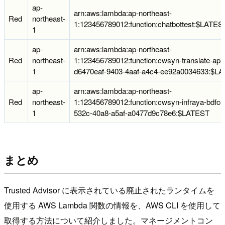
ap-
arn:aws:lambda:ap-northeast-
Red
northeast-
1:123456789012:function:chatbottest:$LATES
1
ap-
arn:aws:lambda:ap-northeast-
Red
northeast-
1:123456789012:function:cwsyn-translate-api-
1
d6470eaf-9403-4aaf-a4c4-ee92a0034633:$L
ap-
arn:aws:lambda:ap-northeast-
Red
northeast-
1:123456789012:function:cwsyn-infraya-bdfcd
1
532c-40a8-a5af-a0477d9c78e6:$LATEST
まとめ
Trusted Advisor に表示されている廃止されたランタイムを
使用する AWS Lambda 関数の情報を、AWS CLI を使用して
取得する方法について紹介しました。マネージメントコン