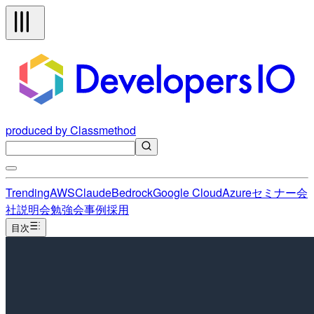
produced by Classmethod
Trending
AWS
Claude
Bedrock
Google Cloud
Azure
セミナー
会
社説明会
勉強会
事例
採用
目次