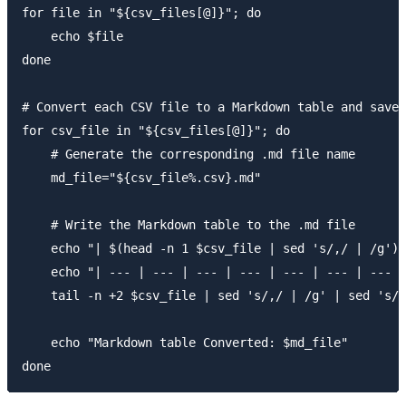
for file in "${csv_files[@]}"; do

    echo $file

done

# Convert each CSV file to a Markdown table and save 
for csv_file in "${csv_files[@]}"; do

    # Generate the corresponding .md file name

    md_file="${csv_file%.csv}.md"

    # Write the Markdown table to the .md file

    echo "| $(head -n 1 $csv_file | sed 's/,/ | /g') 
    echo "| --- | --- | --- | --- | --- | --- | --- |
    tail -n +2 $csv_file | sed 's/,/ | /g' | sed 's/^
    echo "Markdown table Converted: $md_file"
