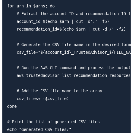
for arn in $arns; do

    # Extract the account ID and recommendation ID fr
    account_id=$(echo $arn | cut -d':' -f5)

    recommendation_id=$(echo $arn | cut -d'/' -f2)

    # Generate the CSV file name in the desired forma
    csv_file="${account_id}_TrustedAdvisor_${FILE_NAM
    # Run the AWS CLI command and process the output 
    aws trustedadvisor list-recommendation-resou
    # Add the CSV file name to the array

    csv_files+=($csv_file)

done

# Print the list of generated CSV files

echo "Generated CSV files:"
