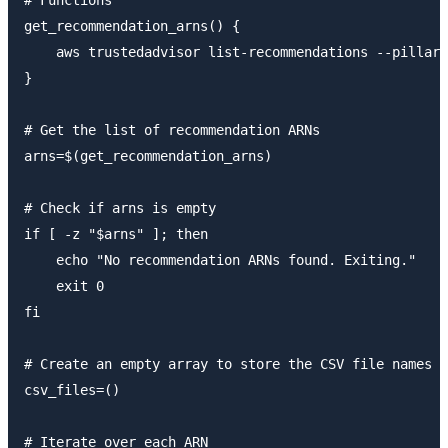
get_recommendation_arns() {

    aws trustedadvisor list-recommendations --pillar 
}

# Get the list of recommendation ARNs

arns=$(get_recommendation_arns)

# Check if arns is empty

if [ -z "$arns" ]; then

    echo "No recommendation ARNs found. Exiting."

    exit 0

fi

# Create an empty array to store the CSV file names

csv_files=()

# Iterate over each ARN
