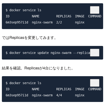
$ docker service ls

ID            NAME         REPLICAS  IMAGE  COMMAND

ではReplicasを変更してみます。
結果を確認。Replicasが4台になりました。
$ docker service ls

ID            NAME         REPLICAS  IMAGE  COMMAND
