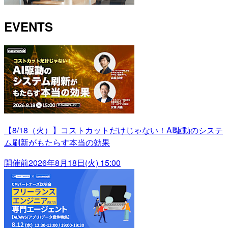
EVENTS
【8/18（火）】コストカットだけじゃない！AI駆動のシステ
ム刷新がもたらす本当の効果
開催前
2026年8月18日(火) 15:00