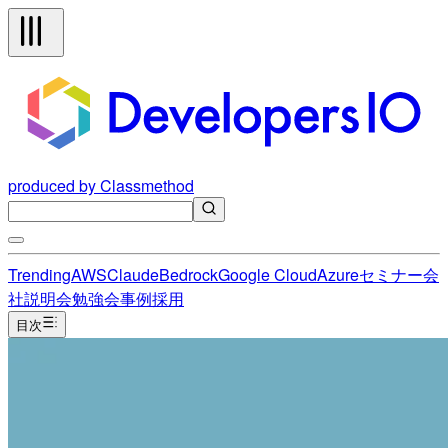
produced by Classmethod
Trending
AWS
Claude
Bedrock
Google Cloud
Azure
セミナー
会
社説明会
勉強会
事例
採用
目次