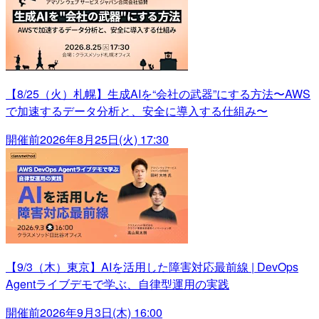
【8/25（火）札幌】生成AIを“会社の武器”にする方法〜AWS
で加速するデータ分析と、安全に導入する仕組み〜
開催前
2026年8月25日(火) 17:30
【9/3（木）東京】AIを活用した障害対応最前線 | DevOps
Agentライブデモで学ぶ、自律型運用の実践
開催前
2026年9月3日(木) 16:00