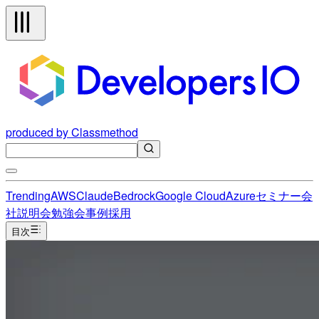
produced by Classmethod
Trending
AWS
Claude
Bedrock
Google Cloud
Azure
セミナー
会
社説明会
勉強会
事例
採用
目次