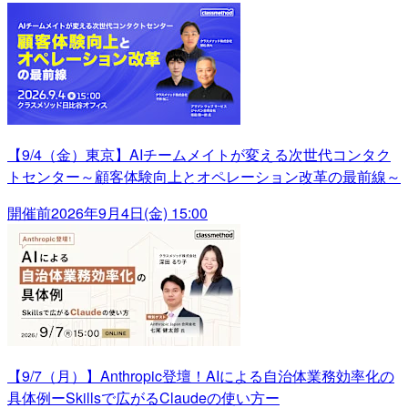
【9/4（金）東京】AIチームメイトが変える次世代コンタク
トセンター～顧客体験向上とオペレーション改革の最前線～
開催前
2026年9月4日(金) 15:00
【9/7（月）】Anthropic登壇！AIによる自治体業務効率化の
具体例ーSkillsで広がるClaudeの使い方ー