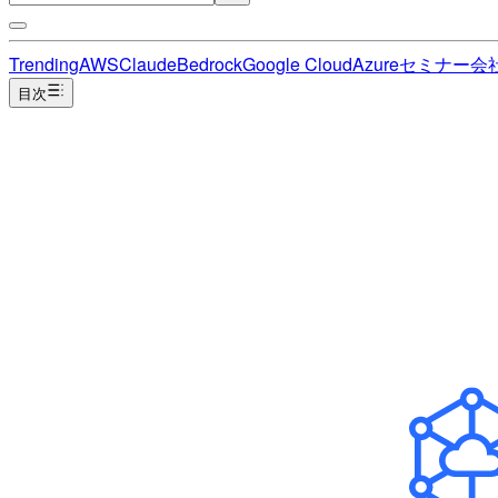
Trending
AWS
Claude
Bedrock
Google Cloud
Azure
セミナー
会
目次