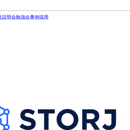
社説明会
勉強会
事例
採用