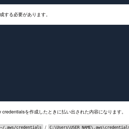
作成する必要があります。
way credentialsを作成したときに払い出された内容になります。
/
~/.aws/credentials
C:\Users\USER_NAME\.aws\credential