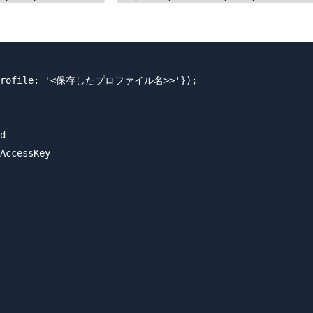
ls({profile: '<保存したプロファイル名>>'});

d

AccessKey
