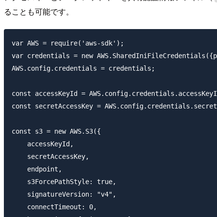
ることも可能です。
var AWS = require('aws-sdk');

var credentials = new AWS.SharedIniFileCredentia
AWS.config.credentials = credentials;

const accessKeyId = AWS.config.credentials.accessKeyI
const secretAccessKey = AWS.config.credentials.secret
const s3 = new AWS.S3({

    accessKeyId,

    secretAccessKey,

    endpoint,

    s3ForcePathStyle: true,

    signatureVersion: "v4",

    connectTimeout: 0,
