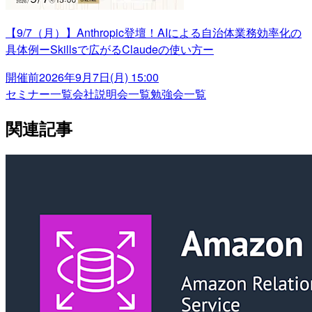
【9/7（月）】Anthropic登壇！AIによる自治体業務効率化の
具体例ーSkillsで広がるClaudeの使い方ー
開催前
2026年9月7日(月) 15:00
セミナー一覧
会社説明会一覧
勉強会一覧
関連記事