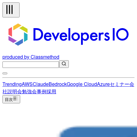
produced by Classmethod
Trending
AWS
Claude
Bedrock
Google Cloud
Azure
セミナー
会
社説明会
勉強会
事例
採用
目次