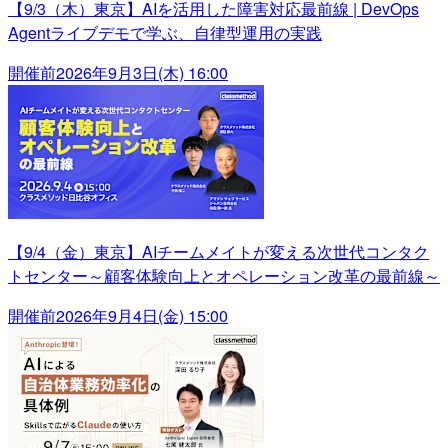
【9/3（木）東京】AIを活用した障害対応最前線 | DevOps
Agentライブデモで学ぶ、自律型運用の実践
開催前
2026年9月3日(木) 16:00
【9/4（金）東京】AIチームメイトが変える次世代コンタク
トセンター～顧客体験向上とオペレーション改革の最前線～
開催前
2026年9月4日(金) 15:00