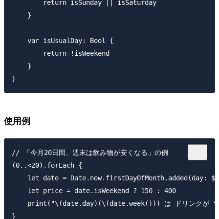
        return isSunday || isSaturday

    }

    var isUsualDay: Bool {

        return !isWeekend

    }

使用例
// 「今月20日間、週末は飲み物が安くなる」の例

(0..<20).forEach {

    let date = Date.now.firstDayOfMonth.added(day: $0
    let price = date.isWeekend ? 150 : 400

    print("\(date.day)(\(date.week())) は ドリンクが \(
}
