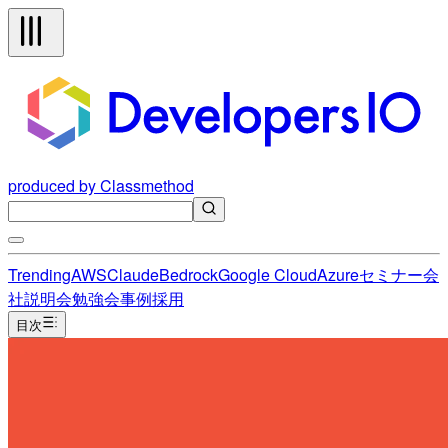
produced by Classmethod
Trending
AWS
Claude
Bedrock
Google Cloud
Azure
セミナー
会
社説明会
勉強会
事例
採用
目次