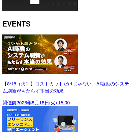
EVENTS
【8/18（火）】コストカットだけじゃない！AI駆動のシステ
ム刷新がもたらす本当の効果
開催前
2026年8月18日(火) 15:00