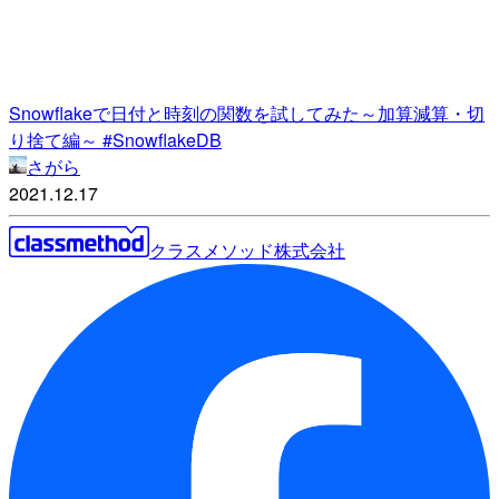
Snowflakeで日付と時刻の関数を試してみた～加算減算・切
り捨て編～ #SnowflakeDB
さがら
2021.12.17
クラスメソッド株式会社