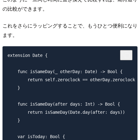
の比較ができます。
これをさらにラッピングすることで、もうひとつ便利になり
ます。
extension Date {

    func isSameDay(_ otherDay: Date) -> Bool {

        return self.zeroclock == otherDay.zeroclock

    }

    func isSameDay(after days: Int) -> Bool {

        return isSameDay(Date.day(after: days))

    }

    var isToday: Bool {
