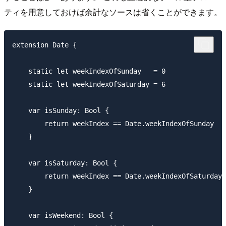
ティを用意しておけば余計なソースは省くことができます。
extension Date {

    static let weekIndexOfSunday   = 0

    static let weekIndexOfSaturday = 6

    var isSunday: Bool {

        return weekIndex == Date.weekIndexOfSunday

    }

    var isSaturday: Bool {

        return weekIndex == Date.weekIndexOfSaturday

    }

    var isWeekend: Bool {
