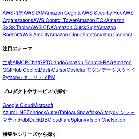
AWS特集
AWS IAM
Amazon Cognito
AWS Security Hub
AWS
Organizations
AWS Control Tower
Amazon EC2
Amazon
S3
S3 Tables
AWS CDK
Amazon QuickSight
Amazon
Redshift
AWS Amplify
Amazon CloudFront
Amazon Connect
注目のテーマ
生成AI
MCP
ChatGPT
Claude
Amazon Bedrock
RAG
Amazon
Q
GitHub Copilot
Devin
Cursor
Obsidian
モダンデータスタック
Python
セキュリティ
PM
プロダクトやサービスで探す
Google Cloud
Microsoft
Azure
LINE
Zendesk
Auth0
Tableau
Snowflake
Alteryx
インフォ
マティカ
dbt
DuckDB
Cloudflare
Splunk
Vision One
Notion
特集やシリーズから探す