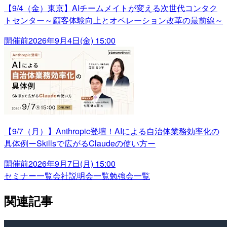
【9/4（金）東京】AIチームメイトが変える次世代コンタク
トセンター～顧客体験向上とオペレーション改革の最前線～
開催前
2026年9月4日(金) 15:00
【9/7（月）】Anthropic登壇！AIによる自治体業務効率化の
具体例ーSkillsで広がるClaudeの使い方ー
開催前
2026年9月7日(月) 15:00
セミナー一覧
会社説明会一覧
勉強会一覧
関連記事