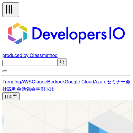
produced by Classmethod
Trending
AWS
Claude
Bedrock
Google Cloud
Azure
セミナー
会
社説明会
勉強会
事例
採用
目次