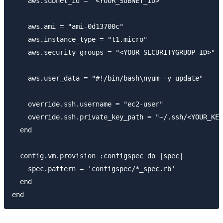
    aws.subnet_id = "<YOUR_SUBNET_ID>"

    aws.ami = "ami-0d13700c"

    aws.instance_type = "t1.micro"

    aws.security_groups = "<YOUR_SECURITYGRUOP_ID>"

    aws.user_data = "#!/bin/bash\nyum -y update"

    override.ssh.username = "ec2-user"

    override.ssh.private_key_path = "~/.ssh/<YOUR_KEY
  end

  config.vm.provision :configspec do |spec|

    spec.pattern = 'configspec/*_spec.rb'

  end
