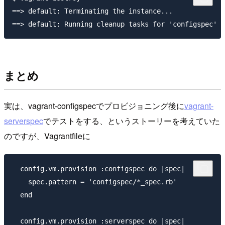
==> default: Terminating the instance...

まとめ
実は、vagrant-configspecでプロビジョニング後に
vagrant-
serverspec
でテストをする、というストーリーを考えていた
のですが、Vagrantfileに
  config.vm.provision :configspec do |spec|

    spec.pattern = 'configspec/*_spec.rb'

  end

  config.vm.provision :serverspec do |spec|
