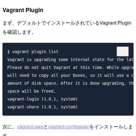
Vagrant Plugin
まず、デフォルトでインストールされているVagrant Plugin
を確認します。
$ vagrant plugin list

Vagrant is upgrading some internal state for the late
Please do not quit Vagrant at this time. While upgrad
will need to copy all your boxes, so it will use a co
amount of disk space. After it is done upgrading, the
space will be freed.

vagrant-login (1.0.1, system)

次に、
vagrant-aws
と
vagrant-configspec
をインストールしま
す。