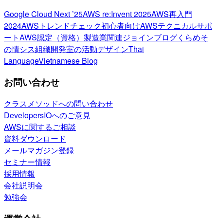
Google Cloud Next ’25
AWS re:Invent 2025
AWS再入門
2024
AWSトレンドチェック
初心者向け
AWSテクニカルサポ
ート
AWS認定（資格）
製造業関連
ジョインブログ
くらめそ
の情シス
組織開発室の活動
デザイン
Thai
Language
Vietnamese Blog
お問い合わせ
クラスメソッドへの問い合わせ
DevelopersIOへのご意見
AWSに関するご相談
資料ダウンロード
メールマガジン登録
セミナー情報
採用情報
会社説明会
勉強会