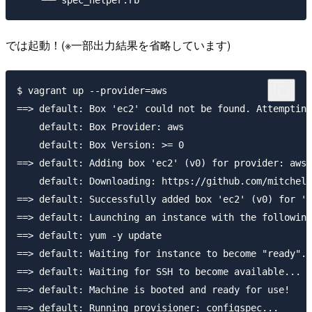
では起動！(※一部出力結果を省略しています)
$ vagrant up --provider=aws

==> default: Box 'ec2' could not be found. Attempting
    default: Box Provider: aws

    default: Box Version: >= 0

==> default: Adding box 'ec2' (v0) for provider: aws

    default: Downloading: https://github.com/mitchell
==> default: Successfully added box 'ec2' (v0) for 'a
==> default: Launching an instance with the following
==> default: yum -y update

==> default: Waiting for instance to become "ready"..
==> default: Waiting for SSH to become available...

==> default: Machine is booted and ready for use!

==> default: Running provisioner: configspec...
