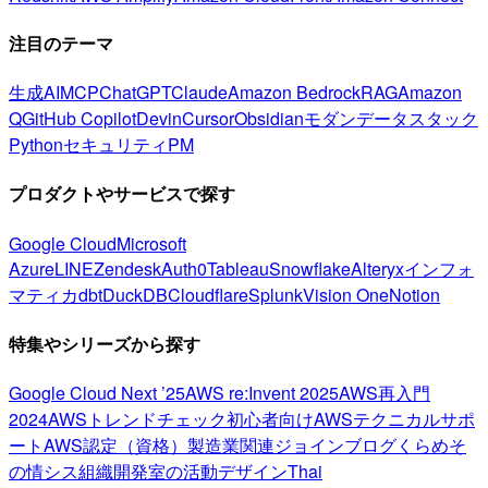
注目のテーマ
生成AI
MCP
ChatGPT
Claude
Amazon Bedrock
RAG
Amazon
Q
GitHub Copilot
Devin
Cursor
Obsidian
モダンデータスタック
Python
セキュリティ
PM
プロダクトやサービスで探す
Google Cloud
Microsoft
Azure
LINE
Zendesk
Auth0
Tableau
Snowflake
Alteryx
インフォ
マティカ
dbt
DuckDB
Cloudflare
Splunk
Vision One
Notion
特集やシリーズから探す
Google Cloud Next ’25
AWS re:Invent 2025
AWS再入門
2024
AWSトレンドチェック
初心者向け
AWSテクニカルサポ
ート
AWS認定（資格）
製造業関連
ジョインブログ
くらめそ
の情シス
組織開発室の活動
デザイン
Thai