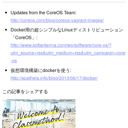
Updates from the CoreOS Team:
http://coreos.com/blog/coreos-vagrant-images/
Docker用の超シンプルなLinuxディストリビューション
「CoreOS」:
http://www.softantenna.com/wp/software/core-os/?
utm_source=rss&utm_medium=rss&utm_campaign=core
-os
仮想環境構築にdockerを使う:
http://apatheia.info/blog/2013/06/17/docker/
この記事をシェアする