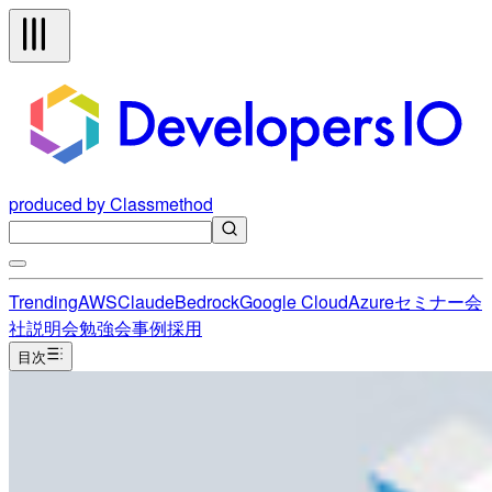
produced by Classmethod
Trending
AWS
Claude
Bedrock
Google Cloud
Azure
セミナー
会
社説明会
勉強会
事例
採用
目次