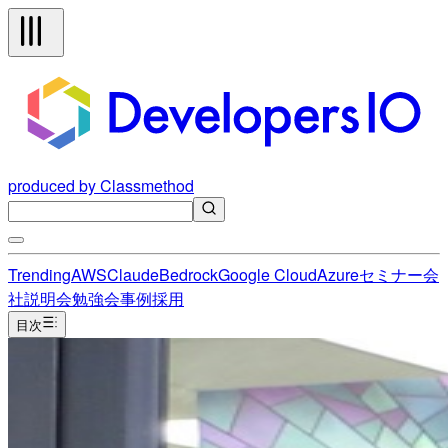
produced by Classmethod
Trending
AWS
Claude
Bedrock
Google Cloud
Azure
セミナー
会
社説明会
勉強会
事例
採用
目次