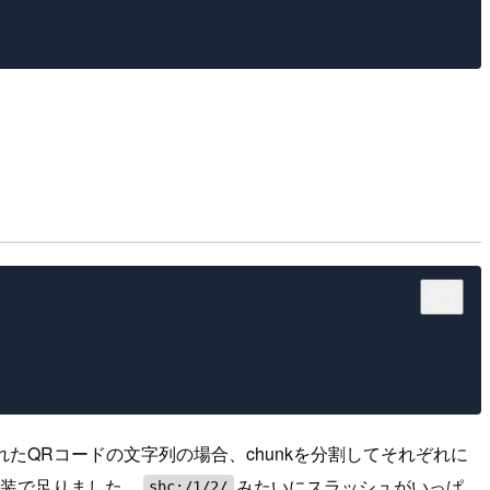
れたQRコードの文字列の場合、chunkを分割してそれぞれに
実装で足りました。
みたいにスラッシュがいっぱ
shc:/1/2/