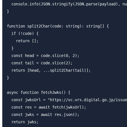
  console.info(JSON.stringify(JSON.parse(payload), nu
}

function split2Char(code: string): string[] {

  if (!code) {

    return [];

  }

  const head = code.slice(0, 2);

  const tail = code.slice(2);

  return [head, ...split2Char(tail)];

}

async function fetchJwks() {

  const jwksUrl = "https://vc.vrs.digital.go.jp/issue
  const res = await fetch(jwksUrl);

  const jwks = await res.json();

  return jwks;
