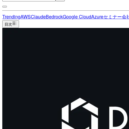
Trending
AWS
Claude
Bedrock
Google Cloud
Azure
セミナー
会
目次