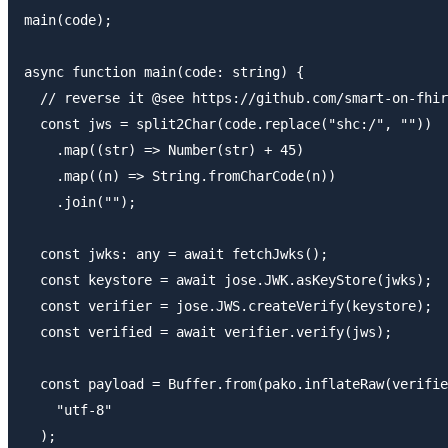
main(code);

async function main(code: string) {

  // reverse it @see https://github.com/smart-on-fhir
  const jws = split2Char(code.replace("shc:/", ""))

    .map((str) => Number(str) + 45)

    .map((n) => String.fromCharCode(n))

    .join("");

  const jwks: any = await fetchJwks();

  const keystore = await jose.JWK.asKeyStore(jwks);

  const verifier = jose.JWS.createVerify(keystore);

  const verified = await verifier.verify(jws);

  const payload = Buffer.from(pako.inflateRaw(verifie
    "utf-8"

  );
