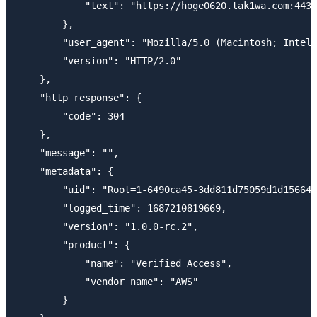
            "text": "https://hoge0620.tak1wa.com:443/
        },

        "user_agent": "Mozilla/5.0 (Macintosh; Intel 
        "version": "HTTP/2.0"

    },

    "http_response": {

        "code": 304

    },

    "message": "",

    "metadata": {

        "uid": "Root=1-6490ca45-3dd811d75059d1d156643
        "logged_time": 1687210819669,

        "version": "1.0.0-rc.2",

        "product": {

            "name": "Verified Access",

            "vendor_name": "AWS"

        }
