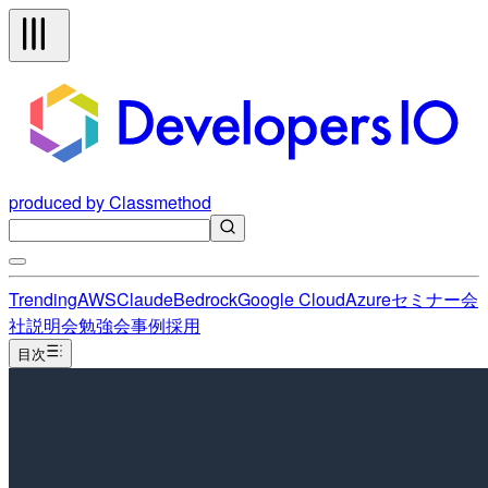
produced by Classmethod
Trending
AWS
Claude
Bedrock
Google Cloud
Azure
セミナー
会
社説明会
勉強会
事例
採用
目次