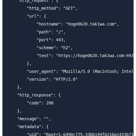
    "http_request": {

        "http_method": "GET",

        "url": {

            "hostname": "hoge0620.tak1wa.com",

            "path": "/",

            "port": 443,

            "scheme": "h2",

            "text": "https://hoge0620.tak1wa.com:443/
        },

        "user_agent": "Mozilla/5.0 (Macintosh; Intel 
        "version": "HTTP/2.0"

    },

    "http_response": {

        "code": 200

    },

    "message": "",

    "metadata": {

        "uid": "Root=1-6490c775-33bb144f6210a1433b71a