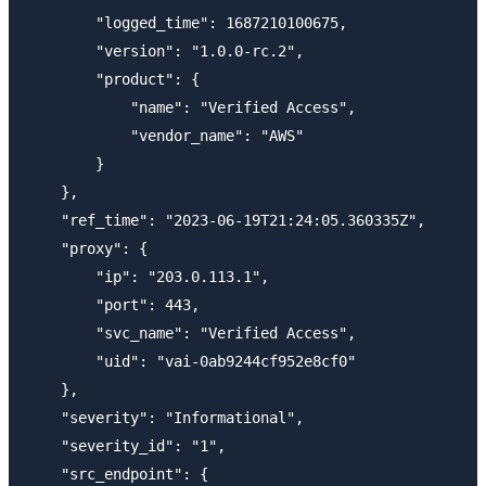
        "logged_time": 1687210100675,

        "version": "1.0.0-rc.2",

        "product": {

            "name": "Verified Access",

            "vendor_name": "AWS"

        }

    },

    "ref_time": "2023-06-19T21:24:05.360335Z",

    "proxy": {

        "ip": "203.0.113.1",

        "port": 443,

        "svc_name": "Verified Access",

        "uid": "vai-0ab9244cf952e8cf0"

    },

    "severity": "Informational",

    "severity_id": "1",

    "src_endpoint": {
