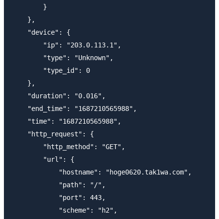
        }

    },

    "device": {

        "ip": "203.0.113.1",

        "type": "Unknown",

        "type_id": 0

    },

    "duration": "0.016",

    "end_time": "1687210565988",

    "time": "1687210565988",

    "http_request": {

        "http_method": "GET",

        "url": {

            "hostname": "hoge0620.tak1wa.com",

            "path": "/",

            "port": 443,

            "scheme": "h2",
