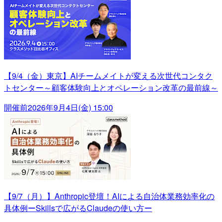
【9/4（金）東京】AIチームメイトが変える次世代コンタク
トセンター～顧客体験向上とオペレーション改革の最前線～
開催前
2026年9月4日(金) 15:00
【9/7（月）】Anthropic登壇！AIによる自治体業務効率化の
具体例ーSkillsで広がるClaudeの使い方ー