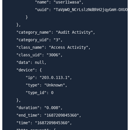
            "name": "user1iwasa",

            "uuid": "TaVpWO_NCrLslzNdBhH2jqyGmH-OXUOo
        }

    },

    "category_name": "Audit Activity",

    "category_uid": "3",

    "class_name": "Access Activity",

    "class_uid": "3006",

    "data": null,

    "device": {

        "ip": "203.0.113.1",

        "type": "Unknown",

        "type_id": 0

    },

    "duration": "0.008",

    "end_time": "1687209845360",

    "time": "1687209845360",
