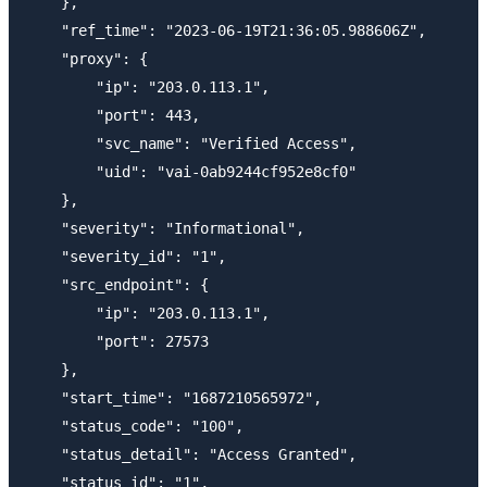
    },

    "ref_time": "2023-06-19T21:36:05.988606Z",

    "proxy": {

        "ip": "203.0.113.1",

        "port": 443,

        "svc_name": "Verified Access",

        "uid": "vai-0ab9244cf952e8cf0"

    },

    "severity": "Informational",

    "severity_id": "1",

    "src_endpoint": {

        "ip": "203.0.113.1",

        "port": 27573

    },

    "start_time": "1687210565972",

    "status_code": "100",

    "status_detail": "Access Granted",

    "status_id": "1",
