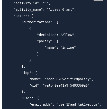
    "activity_id": "1",

    "activity_name": "Access Grant",

    "actor": {

        "authorizations": [

            {

                "decision": "Allow",

                "policy": {

                    "name": "inline"

                }

            }

        ],

        "idp": {

            "name": "hoge0620verifiedpolicy",

            "uid": "vatp-0ea41a9f54933b9a6"

        },

        "user": {

            "email_addr": "user1@aad.tak1wa.com",
