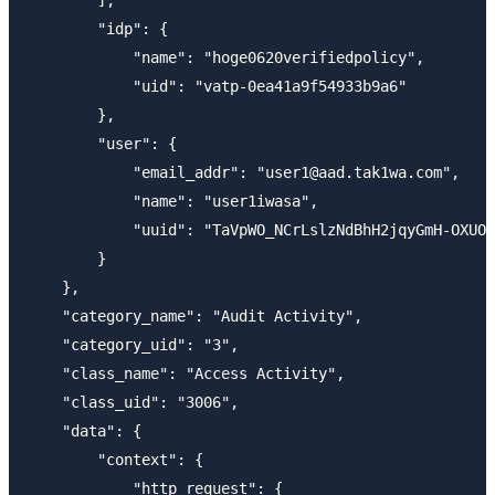
        "idp": {

            "name": "hoge0620verifiedpolicy",

            "uid": "vatp-0ea41a9f54933b9a6"

        },

        "user": {

            "email_addr": "user1@aad.tak1wa.com",

            "name": "user1iwasa",

            "uuid": "TaVpWO_NCrLslzNdBhH2jqyGmH-OXUOo
        }

    },

    "category_name": "Audit Activity",

    "category_uid": "3",

    "class_name": "Access Activity",

    "class_uid": "3006",

    "data": {

        "context": {

            "http_request": {
