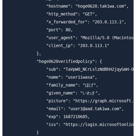
                "hostname": "hoge0620.tak1wa.com",

                "http_method": "GET",

                "x_forwarded_for": "203.0.113.1",

                "port": 80,

                "user_agent": "Mozilla/5.0 (Macintosh
                "client_ip": "203.0.113.1"

            },

            "hoge0620verifiedpolicy": {

                "sub": "TaVpWO_NCrLslzNdBhH2jqyGmH-OX
                "name": "user1iwasa",

                "family_name": "ほげ",

                "given_name": "いわさ",

                "picture": "https://graph.microsoft.c
                "email": "user1@aad.tak1wa.com",

                "exp": 1687210685,

                "iss": "https://login.microsoftonline
            }
