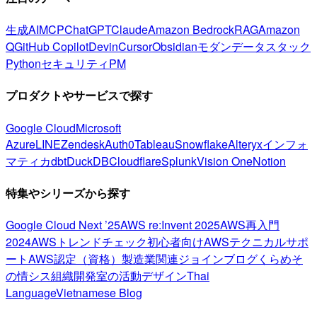
生成AI
MCP
ChatGPT
Claude
Amazon Bedrock
RAG
Amazon
Q
GitHub Copilot
Devin
Cursor
Obsidian
モダンデータスタック
Python
セキュリティ
PM
プロダクトやサービスで探す
Google Cloud
Microsoft
Azure
LINE
Zendesk
Auth0
Tableau
Snowflake
Alteryx
インフォ
マティカ
dbt
DuckDB
Cloudflare
Splunk
Vision One
Notion
特集やシリーズから探す
Google Cloud Next ’25
AWS re:Invent 2025
AWS再入門
2024
AWSトレンドチェック
初心者向け
AWSテクニカルサポ
ート
AWS認定（資格）
製造業関連
ジョインブログ
くらめそ
の情シス
組織開発室の活動
デザイン
Thai
Language
Vietnamese Blog