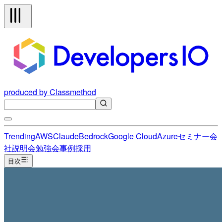
produced by Classmethod
Trending
AWS
Claude
Bedrock
Google Cloud
Azure
セミナー
会
社説明会
勉強会
事例
採用
目次