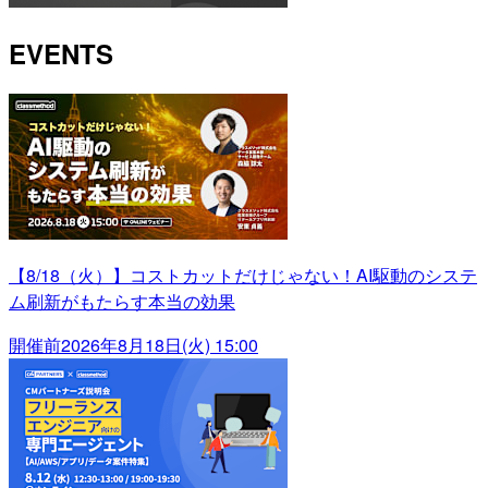
EVENTS
【8/18（火）】コストカットだけじゃない！AI駆動のシステ
ム刷新がもたらす本当の効果
開催前
2026年8月18日(火) 15:00