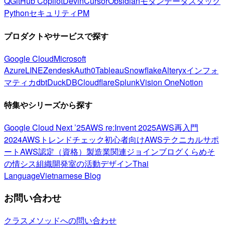
Q
GitHub Copilot
Devin
Cursor
Obsidian
モダンデータスタック
Python
セキュリティ
PM
プロダクトやサービスで探す
Google Cloud
Microsoft
Azure
LINE
Zendesk
Auth0
Tableau
Snowflake
Alteryx
インフォ
マティカ
dbt
DuckDB
Cloudflare
Splunk
Vision One
Notion
特集やシリーズから探す
Google Cloud Next ’25
AWS re:Invent 2025
AWS再入門
2024
AWSトレンドチェック
初心者向け
AWSテクニカルサポ
ート
AWS認定（資格）
製造業関連
ジョインブログ
くらめそ
の情シス
組織開発室の活動
デザイン
Thai
Language
Vietnamese Blog
お問い合わせ
クラスメソッドへの問い合わせ