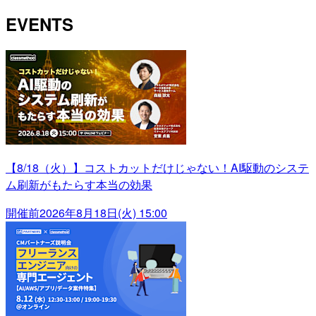
EVENTS
【8/18（火）】コストカットだけじゃない！AI駆動のシステ
ム刷新がもたらす本当の効果
開催前
2026年8月18日(火) 15:00