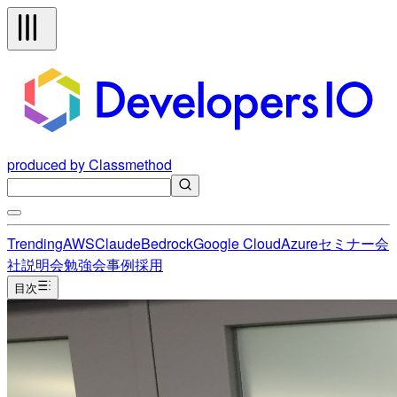
produced by Classmethod
Trending
AWS
Claude
Bedrock
Google Cloud
Azure
セミナー
会
社説明会
勉強会
事例
採用
目次