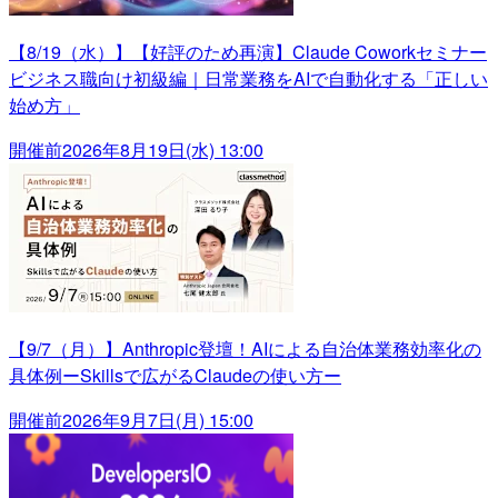
【8/19（水）】【好評のため再演】Claude Coworkセミナー
ビジネス職向け初級編｜日常業務をAIで自動化する「正しい
始め方」
開催前
2026年8月19日(水) 13:00
【9/7（月）】Anthropic登壇！AIによる自治体業務効率化の
具体例ーSkillsで広がるClaudeの使い方ー
開催前
2026年9月7日(月) 15:00