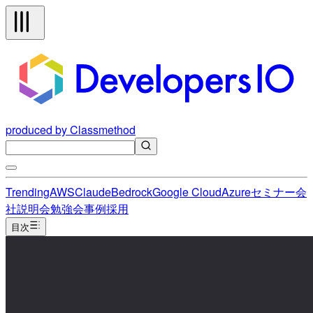
produced by Classmethod
Trending
AWS
Claude
Bedrock
Google Cloud
Azure
セミナー
会
社説明会
勉強会
事例
採用
目次