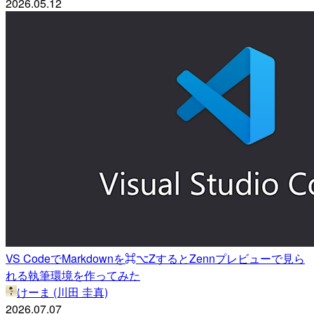
2026.05.12
VS CodeでMarkdownを⌘⌥ZするとZennプレビューで見ら
れる執筆環境を作ってみた
けーま (川田 圭真)
2026.07.07