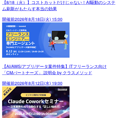
【8/18（火）】コストカットだけじゃない！AI駆動のシステ
ム刷新がもたらす本当の効果
開催前
2026年8月18日(火) 15:00
【AI/AWS/アプリ/データ案件特集】ITフリーランス向け
「CMパートナーズ」 説明会 by クラスメソッド
開催前
2026年8月12日(水) 19:00