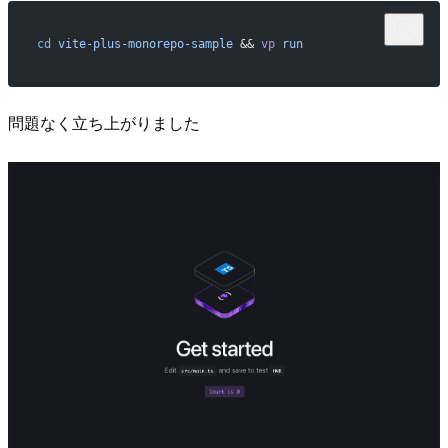
cd
 vite-plus-monorepo-sample
 && 
vp
 run
問題なく立ち上がりました