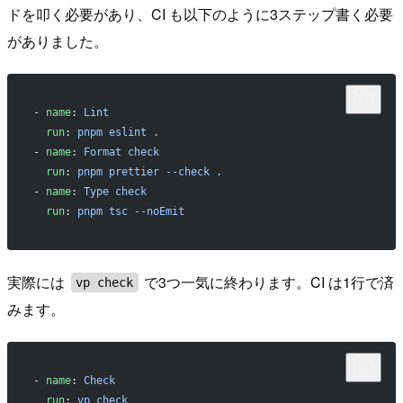
ドを叩く必要があり、CI も以下のように3ステップ書く必要
がありました。
- 
name
: 
Lint
  run
: 
pnpm eslint .
- 
name
: 
Format check
  run
: 
pnpm prettier --check .
- 
name
: 
Type check
  run
: 
pnpm tsc --noEmit
実際には
で3つ一気に終わります。CI は1行で済
vp check
みます。
- 
name
: 
Check
  run
: 
vp check