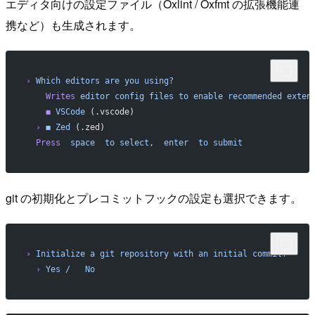
エディタ向けの設定ファイル（Oxlint / Oxfmt の拡張機能連
携など）も生成されます。
›
 Which
 editors
 are
 you
 using?
    Writes
 editor
 config
 files
 to
 enable
 recommended
 exten
    ◼
 VSCode
 (.vscode)
  ›
 ◼
 Zed
 (.zed)
  Press
  space
  to
 select,
  enter
  to
 submit
git の初期化とプレコミットフックの設定も選択できます。
›
 Initialize
 a
 git
 repository
 with
 an
 initial
 commit?
  ›
 Yes
 /
   No