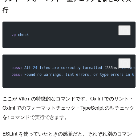
行
vp
 check
pass:
 All
 24
 files
 are
 correctly
 formatted
 (235ms, 
10
 thre
pass:
 Found
 no
 warnings,
 lint
 errors,
 or
 type
 errors
 in
 6
 
ここが Vite+ の特徴的なコマンドです。Oxlint でのリント・
Oxfmt でのフォーマットチェック・TypeScript の型チェック
を1コマンドで実行できます。
ESLint を使っていたときの感覚だと、それぞれ別のコマン