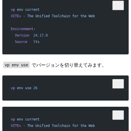
vp
 env
 current
VITE+
 -
 The
 Unified
 Toolchain
 for
 the
 Web
Environment:
  Version
  24.17.0
  Source
   lts
でバージョンを切り替えてみます。
vp env use
vp
 env
 use
 26
vp
 env
 current
VITE+
 -
 The
 Unified
 Toolchain
 for
 the
 Web