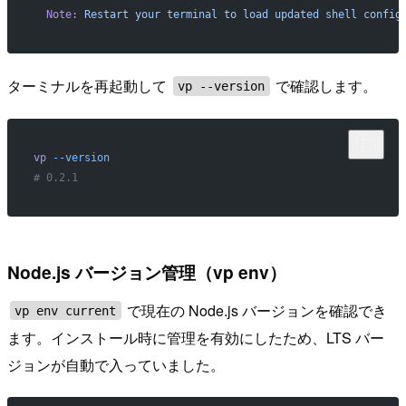
  Note:
 Restart
 your
 terminal
 to
 load
 updated
 shell
 config
ターミナルを再起動して
で確認します。
vp --version
vp
 --version
# 0.2.1
Node.js バージョン管理（vp env）
で現在の Node.js バージョンを確認でき
vp env current
ます。インストール時に管理を有効にしたため、LTS バー
ジョンが自動で入っていました。