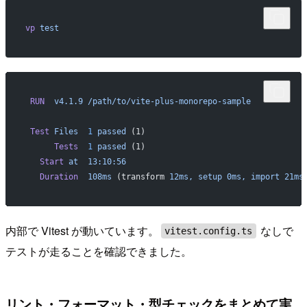
vp
 test
 RUN
  v4.1.9
 /path/to/vite-plus-monorepo-sample
 Test
 Files
  1
 passed
 (1)
      Tests
  1
 passed
 (1)
   Start
 at
  13:10:56
   Duration
  108ms
 (transform 
12ms,
 setup
 0ms,
 import
 21ms
内部で Vitest が動いています。
なしで
vitest.config.ts
テストが走ることを確認できました。
リント・フォーマット・型チェックをまとめて実