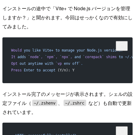
インストールの途中で「Vite+ で Node.js バージョンを管理
しますか？」と聞かれます。今回はせっかくなので有効にし
てみました。
Would
 you
 like
 Vite+
 to
 manage
 your
 Node.js
 versions?
It
 adds
 `
node
`
,
 `
npm
`
,
 `
npx
`
,
 and
 `
corepack
`
 shims
 to
 ~/.v
Opt
 out
 anytime
 with
 `
vp
 env off`
.
Press
 Enter
 to
 accept
 (Y/n): Y
インストール完了のメッセージが表示されます。シェルの設
定ファイル（
、
など）も自動で更新
~/.zshenv
~/.zshrc
されています。