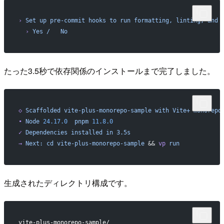
›
 Set
 up
 pre-commit
 hooks
 to
 run
 formatting,
 linting,
 and
 
  ›
 Yes
 /
   No
たった3.5秒で依存関係のインストールまで完了しました。
◇
 Scaffolded
 vite-plus-monorepo-sample
 with
 Vite+
 monorepo
•
 Node
 24.17.0
  pnpm
 11.8.0
✓
 Dependencies
 installed
 in
 3.5s
→
 Next:
 cd
 vite-plus-monorepo-sample
 && 
vp
 run
生成されたディレクトリ構成です。
vite-plus-monorepo-sample/