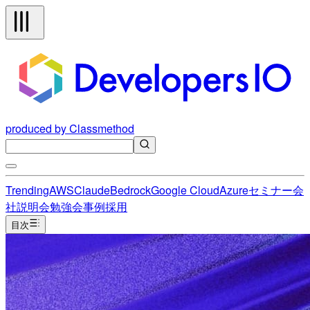
produced by Classmethod
Trending
AWS
Claude
Bedrock
Google Cloud
Azure
セミナー
会
社説明会
勉強会
事例
採用
目次