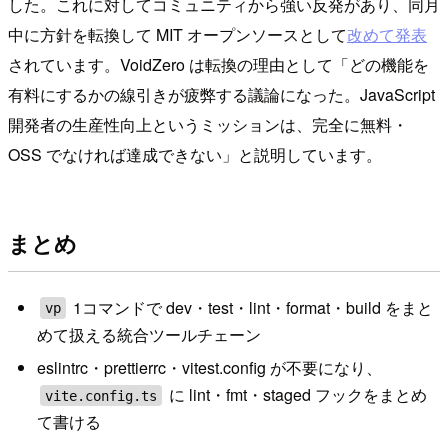
した。これに対してコミュニティから強い反発があり、同月
中に方針を転換して MIT オープンソースとして
改めて発表
されています。VoidZero は転換の理由として「どの機能を
有料にするかの線引きが疲弊する議論になった。JavaScript
開発者の生産性向上というミッションは、完全に無料・
OSS でなければ達成できない」と説明しています。
まとめ
1コマンドで dev・test・lint・format・build をまと
vp
めて扱える統合ツールチェーン
eslintrc・prettierrc・vitest.config が不要になり、
に lint・fmt・staged フックをまとめ
vite.config.ts
て書ける