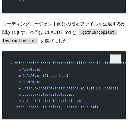
    bun
コーディングエージェント向けの指示ファイルを生成するか
聞かれます。今回は CLAUDE.md と
.github/copilot-
を選びました。
instructions.md
›
 Which
 coding
 agent
 instruction
 files
 should
 Vite+
 create
    ◻
 AGENTS.md
    ◼
 CLAUDE.md
 (Claude 
Code
)
    ◻
 GEMINI.md
  ›
 ◼
 .github/copilot-instructions.md
 (GitHub 
Copilot
)
    ◻
 .cursor/rules/viteplus.mdc
    ◻
 .aiassistant/rules/viteplus.md
  Press
  space
  to
 select,
  enter
  to
 submit