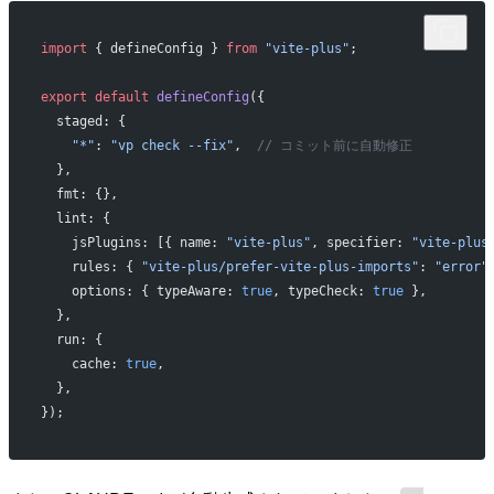
import
 { defineConfig } 
from
 "vite-plus"
;
export
 default
 defineConfig
({
  staged: {
    "*"
: 
"vp check --fix"
,  
// コミット前に自動修正
  },
  fmt: {},
  lint: {
    jsPlugins: [{ name: 
"vite-plus"
, specifier: 
"vite-plus
    rules: { 
"vite-plus/prefer-vite-plus-imports"
: 
"error"
    options: { typeAware: 
true
, typeCheck: 
true
 },
  },
  run: {
    cache: 
true
,
  },
});