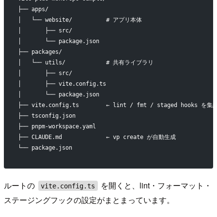
├── apps/
│   └── website/          # アプリ本体
│       ├── src/
│       └── package.json
├── packages/
│   └── utils/            # 共有ライブラリ
│       ├── src/
│       ├── vite.config.ts
│       └── package.json
├── vite.config.ts        ← lint / fmt / staged hooks を集
├── tsconfig.json
├── pnpm-workspace.yaml
├── CLAUDE.md             ← vp create が自動生成
└── package.json
ルートの
を開くと、lint・フォーマット・
vite.config.ts
ステージングフックの設定がまとまっています。