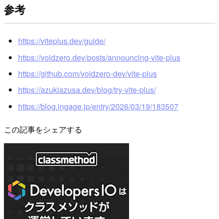
参考
https://viteplus.dev/guide/
https://voidzero.dev/posts/announcing-vite-plus
https://github.com/voidzero-dev/vite-plus
https://azukiazusa.dev/blog/try-vite-plus/
https://blog.ingage.jp/entry/2026/03/19/183507
この記事をシェアする