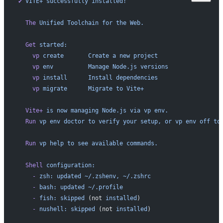
✔
 VITE+
 successfully
 installed!
  The
 Unified
 Toolchain
 for
 the
 Web.
  Get
 started:
    vp
 create
       Create
 a
 new
 project
    vp
 env
          Manage
 Node.js
 versions
    vp
 install
      Install
 dependencies
    vp
 migrate
      Migrate
 to
 Vite+
  Vite+
 is
 now
 managing
 Node.js
 via
 vp
 env.
  Run
 vp
 env
 doctor
 to
 verify
 your
 setup,
 or
 vp
 env
 off
 to
  Run
 vp
 help
 to
 see
 available
 commands.
  Shell
 configuration:
    -
 zsh:
 updated
 ~/.zshenv,
 ~/.zshrc
    -
 bash:
 updated
 ~/.profile
    -
 fish:
 skipped
 (not 
installed
)
    -
 nushell:
 skipped
 (not 
installed
)