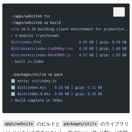
~
/apps/website$ tsc
~
/apps/website$ vp build
vite
 v8.0.16
 building
 client
 environment
 for
 production...
✓
 9
 modules
 transformed.
dist/index.html
                  0.45
 kB
 │
 gzip:
 0.29
 kB
dist/assets/index-CsUDhMuy.css
   4.10
 kB
 │
 gzip:
 1.46
 kB
dist/assets/index-B4vdZNPd.js
    4.52
 kB
 │
 gzip:
 2.02
 kB
✓
 built
 in
 218ms
~
/packages/utils$ vp pack
ℹ
 entry:
 src/index.ts
ℹ
 dist/index.mjs
    0.10
 kB
 │
 gzip:
 0.11
 kB
ℹ
 dist/index.d.mts
  0.08
 kB
 │
 gzip:
 0.10
 kB
✔
 Build
 complete
 in
 703ms
のビルドと
のライブラリ
apps/website
packages/utils