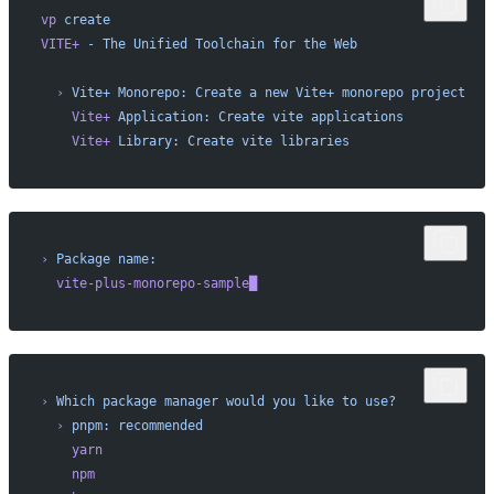
vp
 create
VITE+
 -
 The
 Unified
 Toolchain
 for
 the
 Web
  ›
 Vite+
 Monorepo:
 Create
 a
 new
 Vite+
 monorepo
 project
    Vite+
 Application:
 Create
 vite
 applications
    Vite+
 Library:
 Create
 vite
 libraries
›
 Package
 name:
  vite-plus-monorepo-sample█
›
 Which
 package
 manager
 would
 you
 like
 to
 use?
  ›
 pnpm:
 recommended
    yarn
    npm