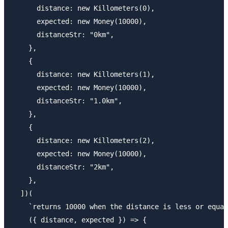
      distance: new Killometers(0),

      expected: new Money(10000),

      distanceStr: "0km",

    },

    {

      distance: new Killometers(1),

      expected: new Money(10000),

      distanceStr: "1.0km",

    },

    {

      distance: new Killometers(2),

      expected: new Money(10000),

      distanceStr: "2km",

    },

  ])(

    `returns 10000 when the distance is less or equal
    ({ distance, expected }) => {
