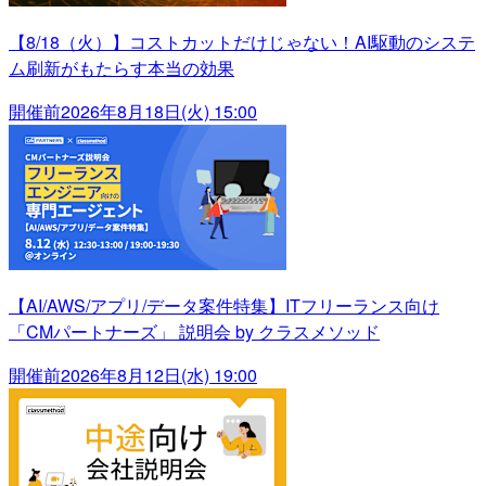
【8/18（火）】コストカットだけじゃない！AI駆動のシステ
ム刷新がもたらす本当の効果
開催前
2026年8月18日(火) 15:00
【AI/AWS/アプリ/データ案件特集】ITフリーランス向け
「CMパートナーズ」 説明会 by クラスメソッド
開催前
2026年8月12日(水) 19:00