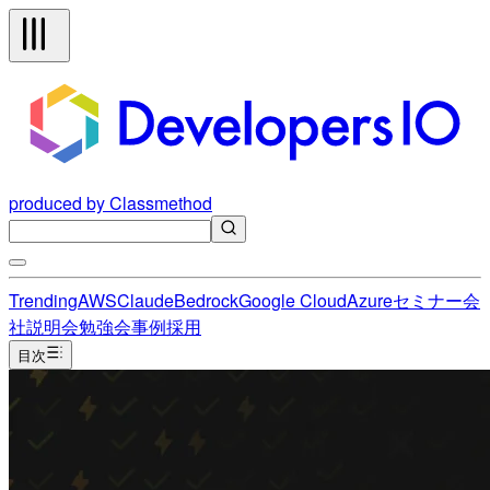
produced by Classmethod
Trending
AWS
Claude
Bedrock
Google Cloud
Azure
セミナー
会
社説明会
勉強会
事例
採用
目次