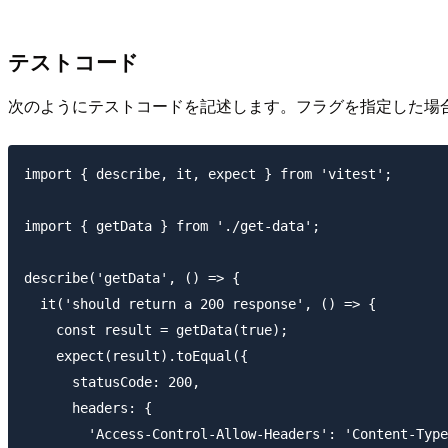
テストコード
次のようにテストコードを記述します。フラグを指定した場
import { describe, it, expect } from 'vitest';

import { getData } from './get-data';

describe('getData', () => {

  it('should return a 200 response', () => {

    const result = getData(true);

    expect(result).toEqual({

      statusCode: 200,

      headers: {

        'Access-Control-Allow-Headers': 'Content-Type