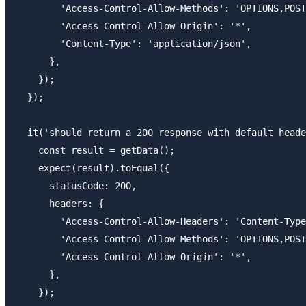
        'Access-Control-Allow-Methods': 'OPTIONS,POST
        'Access-Control-Allow-Origin': '*',

        'Content-Type': 'application/json',

      },

    });

  });

  it('should return a 200 response with default heade
    const result = getData();

    expect(result).toEqual({

      statusCode: 200,

      headers: {

        'Access-Control-Allow-Headers': 'Content-Type
        'Access-Control-Allow-Methods': 'OPTIONS,POST
        'Access-Control-Allow-Origin': '*',

      },

    });
