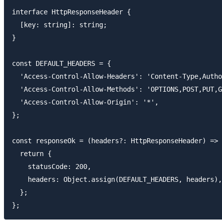
interface HttpResponseHeader {

  [key: string]: string;

}

const DEFAULT_HEADERS = {

  'Access-Control-Allow-Headers': 'Content-Type,Autho
  'Access-Control-Allow-Methods': 'OPTIONS,POST,PUT,G
  'Access-Control-Allow-Origin': '*',

};

const responseOk = (headers?: HttpResponseHeader) => 
  return {

    statusCode: 200,

    headers: Object.assign(DEFAULT_HEADERS, heade
  };
