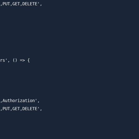
,PUT,GET,DELETE',

rs', () => {

,Authorization',

,PUT,GET,DELETE',
