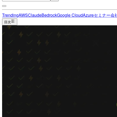
Trending
AWS
Claude
Bedrock
Google Cloud
Azure
セミナー
会
目次