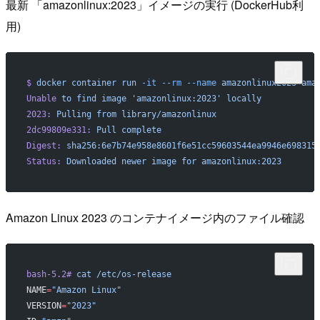
最新 「amazonlinux:2023」イメージの実行 (DockerHub利
用)
$
 docker
 container
 run
 -it
 --rm
 --name
 amazonlinux2023
 ama
Unable
 to
 find
 image
 'amazonlinux:2023'
 locally
2023:
 Pulling
 from
 library/amazonlinux
2dc99809e331:
 Pull
 complete
Digest:
 sha256:6e7b74e958e8601f6e51cc59603544ea9946e698315
Status:
 Downloaded
 newer
 image
 for
 amazonlinux:2023
Amazon Linux 2023 のコンテナイメージ内のファイル確認
bash-5.2#
 cat
 /etc/os-release
NAME
=
"Amazon Linux"
VERSION
=
"2023"