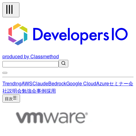
produced by Classmethod
Trending
AWS
Claude
Bedrock
Google Cloud
Azure
セミナー
会
社説明会
勉強会
事例
採用
目次