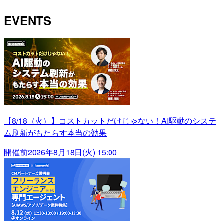
EVENTS
【8/18（火）】コストカットだけじゃない！AI駆動のシステ
ム刷新がもたらす本当の効果
開催前
2026年8月18日(火) 15:00