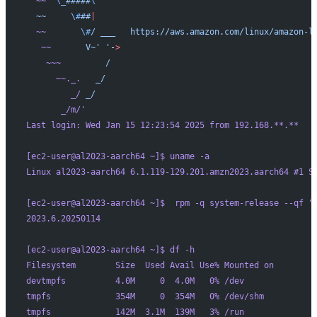
  ~~
  \_
#####
\
  ~~
     \#
##
|
  ~~
       \#
/
 ___
   https://aws.amazon.com/linux/amazon-l
   ~~
       V~' '
-
>
    ~~~
         /
      ~~._.
   _/
         _/
 _/
       _/m/
'
Last login: Wed Jan 15 12:23:54 2025 from 192.168.**.**
[ec2-user@al2023-aarch64 ~]$ uname -a
Linux al2023-aarch64 6.1.119-129.201.amzn2023.aarch64 #1 S
[ec2-user@al2023-aarch64 ~]$  rpm -q system-release --qf "
2023.6.20250114
[ec2-user@al2023-aarch64 ~]$ df -h
Filesystem        Size  Used Avail Use% Mounted on
devtmpfs          4.0M     0  4.0M   0% /dev
tmpfs             354M     0  354M   0% /dev/shm
tmpfs             142M  3.1M  139M   3% /run