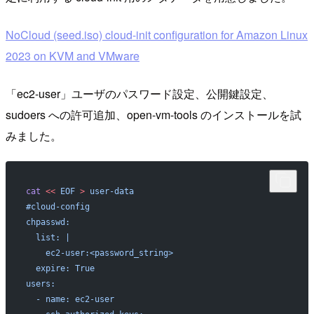
NoCloud (seed.iso) cloud-init configuration for Amazon Linux
2023 on KVM and VMware
「ec2-user」ユーザのパスワード設定、公開鍵設定、
sudoers への許可追加、open-vm-tools のインストールを試
みました。
cat
 <<
 EOF
 >
 user-data
#cloud-config
chpasswd:
  list: |
    ec2-user:<password_string>
  expire: True
users:
  - name: ec2-user