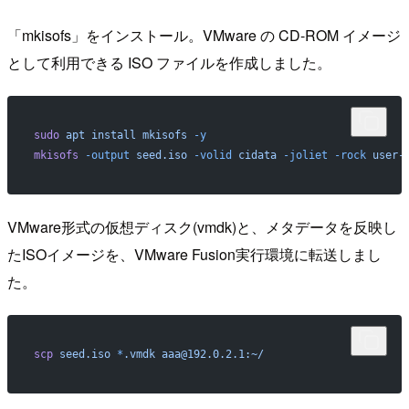
「mkisofs」をインストール。VMware の CD-ROM イメージ
として利用できる ISO ファイルを作成しました。
sudo
 apt
 install
 mkisofs
 -y
mkisofs
 -output
 seed.iso
 -volid
 cidata
 -joliet
 -rock
 user-
VMware形式の仮想ディスク(vmdk)と、メタデータを反映し
たISOイメージを、VMware Fusion実行環境に転送しまし
た。
scp
 seed.iso
 *
.vmdk
 aaa@192.0.2.1:~/