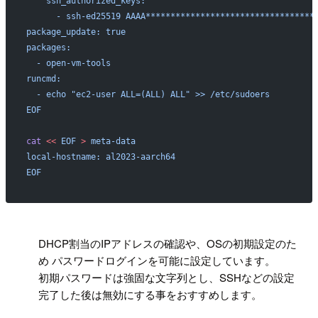
    ssh_authorized_keys:
      - ssh-ed25519 AAAA**********************************
package_update: true
packages:
  - open-vm-tools
runcmd:
  - echo "ec2-user ALL=(ALL) ALL" >> /etc/sudoers
EOF
cat
 <<
 EOF
 >
 meta-data
local-hostname: al2023-aarch64
EOF
!
DHCP割当のIPアドレスの確認や、OSの初期設定のた
め パスワードログインを可能に設定しています。
初期パスワードは強固な文字列とし、SSHなどの設定
完了した後は無効にする事をおすすめします。