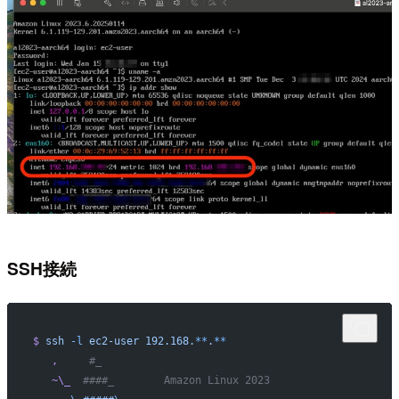
SSH接続
$
 ssh
 -l
 ec2-user
 192.168.
**
.
**
   ,
     #_
   ~\_
  ####_        Amazon Linux 2023