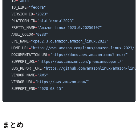
ID
=
"amzn"
ID_LIKE
=
"fedora"
VERSION_ID
=
"2023"
PLATFORM_ID
=
"platform:al2023"
PRETTY_NAME
=
"Amazon Linux 2023.6.20250107"
ANSI_COLOR
=
"0;33"
CPE_NAME
=
"cpe:2.3:o:amazon:amazon_linux:2023"
HOME_URL
=
"https://aws.amazon.com/linux/amazon-linux-2023/"
DOCUMENTATION_URL
=
"https://docs.aws.amazon.com/linux/"
SUPPORT_URL
=
"https://aws.amazon.com/premiumsupport/"
BUG_REPORT_URL
=
"https://github.com/amazonlinux/amazon-linu
VENDOR_NAME
=
"AWS"
VENDOR_URL
=
"https://aws.amazon.com/"
SUPPORT_END
=
"2028-03-15"
まとめ