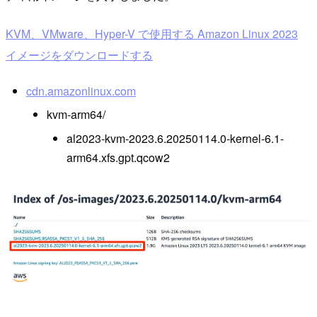
KVM、VMware、Hyper-V で使用する Amazon Linux 2023
イメージをダウンロードする
cdn.amazonlinux.com
kvm-arm64/
al2023-kvm-2023.6.20250114.0-kernel-6.1-
arm64.xfs.gpt.qcow2