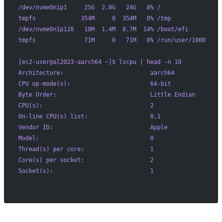
/dev/nvme0n1p1     25G  2.0G   24G   8% /
tmpfs             354M     0  354M   0% /tmp
/dev/nvme0n1p128   10M  1.4M  8.7M  14% /boot/efi
tmpfs              71M     0   71M   0% /run/user/1000
[ec2-user@al2023-aarch64 ~]$ lscpu | head -n 10
Architecture:                         aarch64
CPU op-mode(s):                       64-bit
Byte Order:                           Little Endian
CPU(s):                               2
On-line CPU(s) list:                  0,1
Vendor ID:                            Apple
Model:                                0
Thread(s) per core:                   1
Core(s) per socket:                   2
Socket(s):                            1