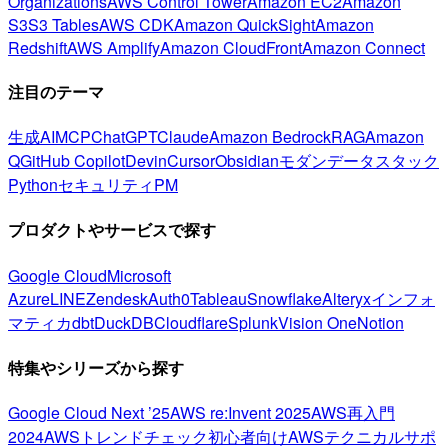
Organizations
AWS Control Tower
Amazon EC2
Amazon
S3
S3 Tables
AWS CDK
Amazon QuickSight
Amazon
Redshift
AWS Amplify
Amazon CloudFront
Amazon Connect
注目のテーマ
生成AI
MCP
ChatGPT
Claude
Amazon Bedrock
RAG
Amazon
Q
GitHub Copilot
Devin
Cursor
Obsidian
モダンデータスタック
Python
セキュリティ
PM
プロダクトやサービスで探す
Google Cloud
Microsoft
Azure
LINE
Zendesk
Auth0
Tableau
Snowflake
Alteryx
インフォ
マティカ
dbt
DuckDB
Cloudflare
Splunk
Vision One
Notion
特集やシリーズから探す
Google Cloud Next ’25
AWS re:Invent 2025
AWS再入門
2024
AWSトレンドチェック
初心者向け
AWSテクニカルサポ