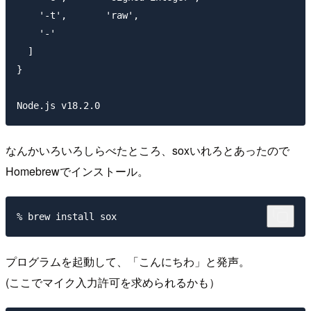
    '-t',       'raw',

    '-'

  ]

}

なんかいろいろしらべたところ、soxいれろとあったので
Homebrewでインストール。
プログラムを起動して、「こんにちわ」と発声。
(ここでマイク入力許可を求められるかも）