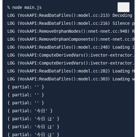
% node main.js

LOG (VoskAPI:ReadDataFiles():model.cc:213) Decoding p
LOG (VoskAPI:ReadDataFiles():model.cc:216) Silence ph
LOG (VoskAPI:RemoveOrphanNodes():nnet-nnet.cc:948) Re
LOG (VoskAPI:RemoveOrphanComponents():nnet-nnet.cc:84
LOG (VoskAPI:ReadDataFiles():model.cc:248) Loading i-
LOG (VoskAPI:ComputeDerivedVars():ivector-extractor.c
LOG (VoskAPI:ComputeDerivedVars():ivector-extractor.c
LOG (VoskAPI:ReadDataFiles():model.cc:282) Loading HC
LOG (VoskAPI:ReadDataFiles():model.cc:303) Loading wi
{ partial: '' }

{ partial: '' }

{ partial: '' }

{ partial: '今日' }

{ partial: '今日 は' }

{ partial: '今日 は' }

{ partial: '今日 は' }
