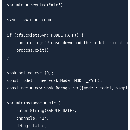
var mic = require("mic");

SAMPLE_RATE = 16000

if (!fs.existsSync(MODEL_PATH)) {

    console.log("Please download the model from https
    process.exit()

}

vosk.setLogLevel(0);

const model = new vosk.Model(MODEL_PATH);

const rec = new vosk.Recognizer({model: model, sample
var micInstance = mic({

    rate: String(SAMPLE_RATE),

    channels: '1',

    debug: false,
