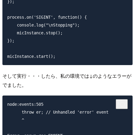
});

process.on('SIGINT', function() {

    console.log("\nStopping");

    micInstance.stop();

});

そして実行・・・したら、私の環境では↓のようなエラーが
でました。
node:events:505

      throw er; // Unhandled 'error' event

      ^
