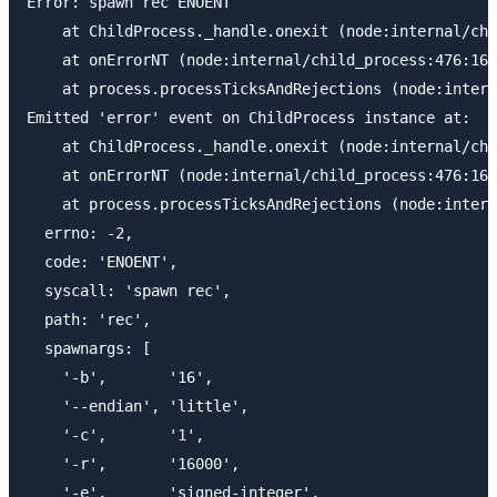
Error: spawn rec ENOENT

    at ChildProcess._handle.onexit (node:internal/chi
    at onErrorNT (node:internal/child_process:476:16)

    at process.processTicksAndRejections (node:intern
Emitted 'error' event on ChildProcess instance at:

    at ChildProcess._handle.onexit (node:internal/chi
    at onErrorNT (node:internal/child_process:476:16)

    at process.processTicksAndRejections (node:intern
  errno: -2,

  code: 'ENOENT',

  syscall: 'spawn rec',

  path: 'rec',

  spawnargs: [

    '-b',       '16',

    '--endian', 'little',

    '-c',       '1',

    '-r',       '16000',

    '-e',       'signed-integer',
