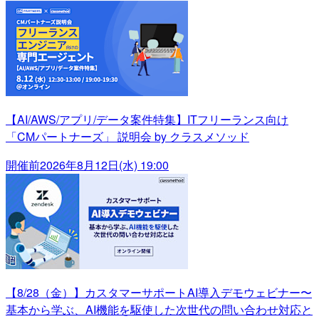
【AI/AWS/アプリ/データ案件特集】ITフリーランス向け
「CMパートナーズ」 説明会 by クラスメソッド
開催前
2026年8月12日(水) 19:00
【8/28（金）】カスタマーサポートAI導入デモウェビナー〜
基本から学ぶ、AI機能を駆使した次世代の問い合わせ対応と