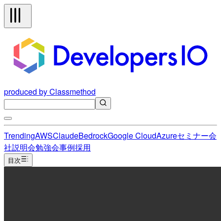
produced by Classmethod
Trending
AWS
Claude
Bedrock
Google Cloud
Azure
セミナー
会
社説明会
勉強会
事例
採用
目次