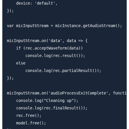
    device: 'default',    

});

var micInputStream = micInstance.getAudioStream();

micInputStream.on('data', data => {

    if (rec.acceptWaveform(data))

        console.log(rec.result());

    else

        console.log(rec.partialResult());

});

micInputStream.on('audioProcessExitComplete', functio
    console.log("Cleaning up");

    console.log(rec.finalResult());

    rec.free();

    model.free();
