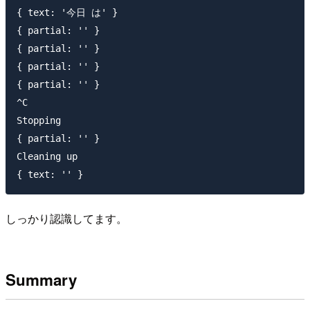
{ text: '今日 は' }

{ partial: '' }

{ partial: '' }

{ partial: '' }

{ partial: '' }

^C

Stopping

{ partial: '' }

Cleaning up

しっかり認識してます。
Summary