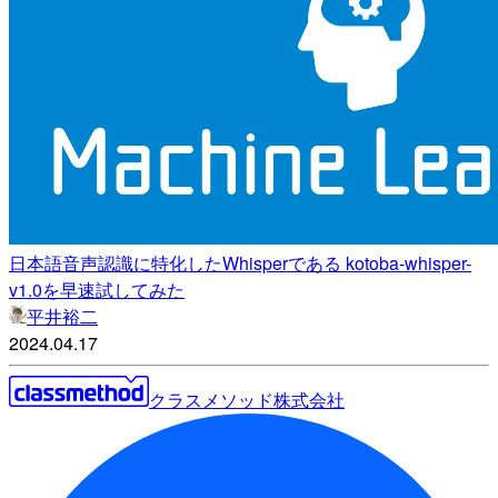
日本語音声認識に特化したWhisperである kotoba-whisper-
v1.0を早速試してみた
平井裕二
2024.04.17
クラスメソッド株式会社