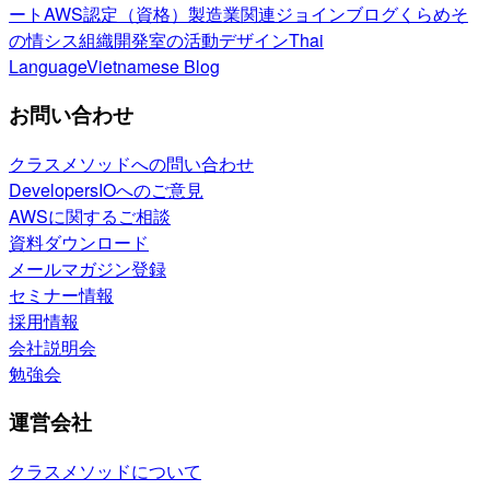
ート
AWS認定（資格）
製造業関連
ジョインブログ
くらめそ
の情シス
組織開発室の活動
デザイン
Thai
Language
Vietnamese Blog
お問い合わせ
クラスメソッドへの問い合わせ
DevelopersIOへのご意見
AWSに関するご相談
資料ダウンロード
メールマガジン登録
セミナー情報
採用情報
会社説明会
勉強会
運営会社
クラスメソッドについて