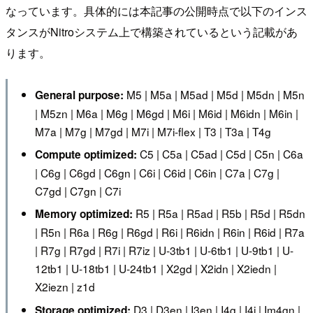
なっています。具体的には本記事の公開時点で以下のインス
タンスがNitroシステム上で構築されているという記載があ
ります。
M5 | M5a | M5ad | M5d | M5dn | M5n
General purpose:
| M5zn | M6a | M6g | M6gd | M6i | M6id | M6idn | M6in |
M7a | M7g | M7gd | M7i | M7i-flex | T3 | T3a | T4g
C5 | C5a | C5ad | C5d | C5n | C6a
Compute optimized:
| C6g | C6gd | C6gn | C6i | C6id | C6in | C7a | C7g |
C7gd | C7gn | C7i
R5 | R5a | R5ad | R5b | R5d | R5dn
Memory optimized:
| R5n | R6a | R6g | R6gd | R6i | R6idn | R6in | R6id | R7a
| R7g | R7gd | R7i | R7iz | U-3tb1 | U-6tb1 | U-9tb1 | U-
12tb1 | U-18tb1 | U-24tb1 | X2gd | X2idn | X2iedn |
X2iezn | z1d
D3 | D3en | I3en | I4g | I4i | Im4gn |
Storage optimized: