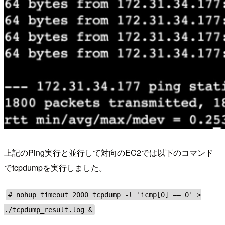
上記のPing実行と並行して対向のEC2では以下のコマンド
でtcpdumpを実行しました。
# nohup timeout 2000 tcpdump -l 'icmp[0] == 0' >
./tcpdump_result.log &