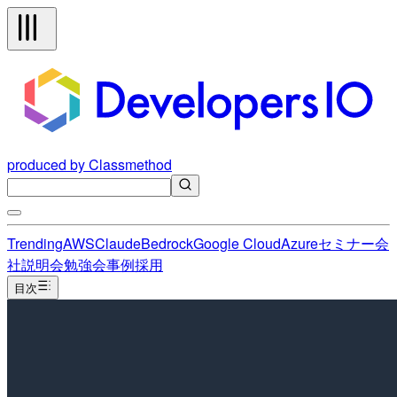
produced by Classmethod
Trending
AWS
Claude
Bedrock
Google Cloud
Azure
セミナー
会
社説明会
勉強会
事例
採用
目次