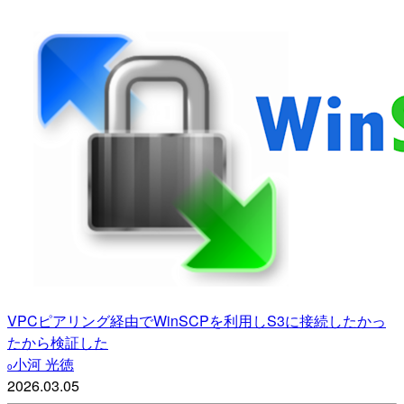
VPCピアリング経由でWinSCPを利用しS3に接続したかっ
たから検証した
小河 光徳
o
2026.03.05