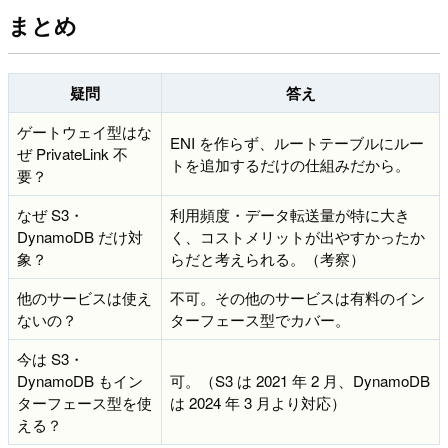
まとめ
疑問
答え
ゲートウェイ型はな
ENI を作らず、ルートテーブルにルー
ぜ PrivateLink 不
トを追加するだけの仕組みだから。
要？
なぜ S3・
利用頻度・データ転送量が特に大き
DynamoDB だけ対
く、コストメリットが出やすかったか
象？
らだと考えられる。（考察）
他のサービスは使え
不可。その他のサービスは有料のイン
ないの？
ターフェース型でカバー。
今は S3・
DynamoDB もイン
可。（S3 は 2021 年 2 月、DynamoDB
ターフェース型を使
は 2024 年 3 月より対応）
える？