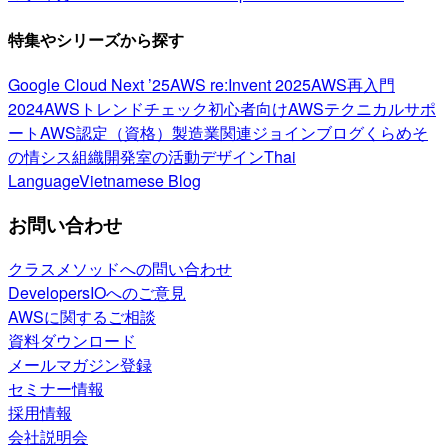
特集やシリーズから探す
Google Cloud Next ’25
AWS re:Invent 2025
AWS再入門
2024
AWSトレンドチェック
初心者向け
AWSテクニカルサポ
ート
AWS認定（資格）
製造業関連
ジョインブログ
くらめそ
の情シス
組織開発室の活動
デザイン
Thai
Language
Vietnamese Blog
お問い合わせ
クラスメソッドへの問い合わせ
DevelopersIOへのご意見
AWSに関するご相談
資料ダウンロード
メールマガジン登録
セミナー情報
採用情報
会社説明会