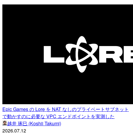
Epic Games の Lore を NAT なしのプライベートサブネット
で動かすのに必要な VPC エンドポイントを実測した
越井 琢巳 (Koshii Takumi)
2026.07.12