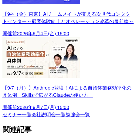
【9/4（金）東京】AIチームメイトが変える次世代コンタク
トセンター～顧客体験向上とオペレーション改革の最前線～
開催前
2026年9月4日(金) 15:00
【9/7（月）】Anthropic登壇！AIによる自治体業務効率化の
具体例ーSkillsで広がるClaudeの使い方ー
開催前
2026年9月7日(月) 15:00
セミナー一覧
会社説明会一覧
勉強会一覧
関連記事