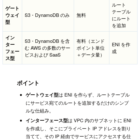
ルート
ゲート
テーブル
ウェイ
S3・DynamoDB のみ
無料
にルート
型
を追加
イン
S3・DynamoDB を含
有料（エンド
ター
ENI を作
む AWS の多数のサー
ポイント単位
フェー
成
ビスおよび SaaS
＋データ量）
ス型
!
ポイント
ゲートウェイ型
は ENI を作らず、ルートテーブル
にサービス宛てのルートを追加するだけのシンプ
ルな仕組み。
インターフェース型
は VPC 内のサブネットに ENI
を作成し、そこにプライベート IP アドレスを割り
当てて、その IP 経由でサービスにアクセスする仕