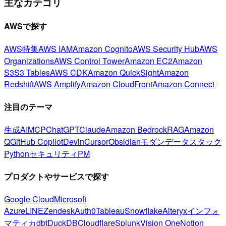
主なカテゴリ
AWSで探す
AWS特集
AWS IAM
Amazon Cognito
AWS Security Hub
AWS
Organizations
AWS Control Tower
Amazon EC2
Amazon
S3
S3 Tables
AWS CDK
Amazon QuickSight
Amazon
Redshift
AWS Amplify
Amazon CloudFront
Amazon Connect
注目のテーマ
生成AI
MCP
ChatGPT
Claude
Amazon Bedrock
RAG
Amazon
Q
GitHub Copilot
Devin
Cursor
Obsidian
モダンデータスタック
Python
セキュリティ
PM
プロダクトやサービスで探す
Google Cloud
Microsoft
Azure
LINE
Zendesk
Auth0
Tableau
Snowflake
Alteryx
インフォ
マティカ
dbt
DuckDB
Cloudflare
Splunk
Vision One
Notion