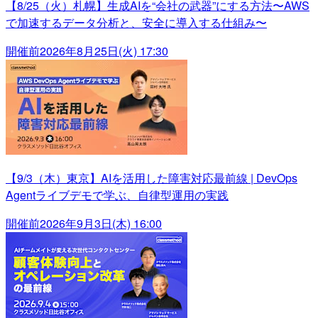
【8/25（火）札幌】生成AIを“会社の武器”にする方法〜AWS
で加速するデータ分析と、安全に導入する仕組み〜
開催前
2026年8月25日(火) 17:30
【9/3（木）東京】AIを活用した障害対応最前線 | DevOps
Agentライブデモで学ぶ、自律型運用の実践
開催前
2026年9月3日(木) 16:00