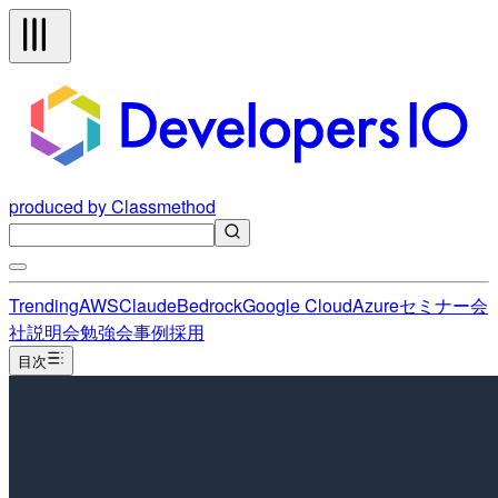
produced by Classmethod
Trending
AWS
Claude
Bedrock
Google Cloud
Azure
セミナー
会
社説明会
勉強会
事例
採用
目次