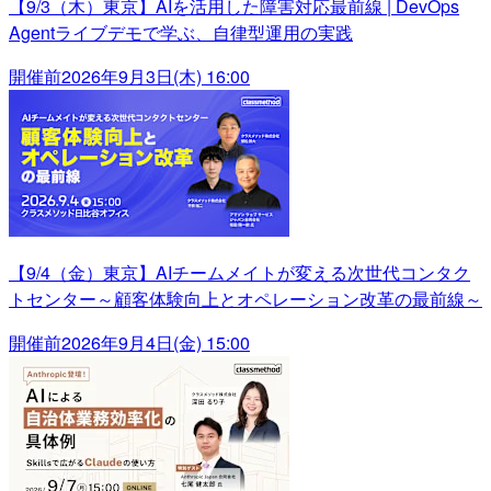
【9/3（木）東京】AIを活用した障害対応最前線 | DevOps
Agentライブデモで学ぶ、自律型運用の実践
開催前
2026年9月3日(木) 16:00
【9/4（金）東京】AIチームメイトが変える次世代コンタク
トセンター～顧客体験向上とオペレーション改革の最前線～
開催前
2026年9月4日(金) 15:00