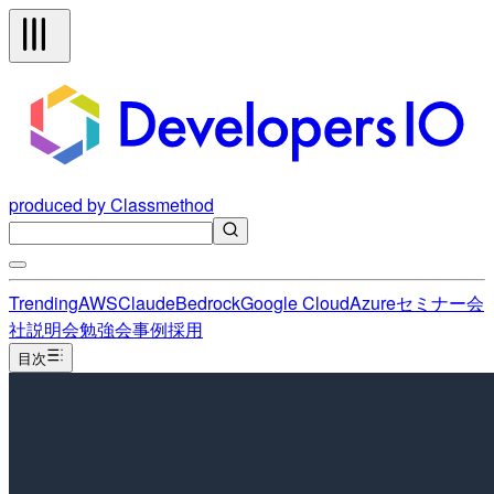
produced by Classmethod
Trending
AWS
Claude
Bedrock
Google Cloud
Azure
セミナー
会
社説明会
勉強会
事例
採用
目次