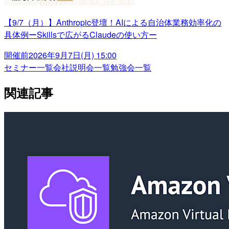
【9/7（月）】Anthropic登壇！AIによる自治体業務効率化の
具体例ーSkillsで広がるClaudeの使い方ー
開催前
2026年9月7日(月) 15:00
セミナー一覧
会社説明会一覧
勉強会一覧
関連記事