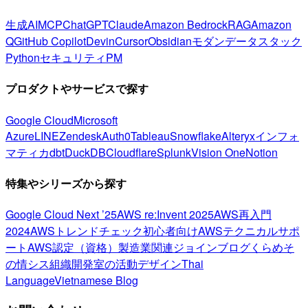
生成AI
MCP
ChatGPT
Claude
Amazon Bedrock
RAG
Amazon
Q
GitHub Copilot
Devin
Cursor
Obsidian
モダンデータスタック
Python
セキュリティ
PM
プロダクトやサービスで探す
Google Cloud
Microsoft
Azure
LINE
Zendesk
Auth0
Tableau
Snowflake
Alteryx
インフォ
マティカ
dbt
DuckDB
Cloudflare
Splunk
Vision One
Notion
特集やシリーズから探す
Google Cloud Next ’25
AWS re:Invent 2025
AWS再入門
2024
AWSトレンドチェック
初心者向け
AWSテクニカルサポ
ート
AWS認定（資格）
製造業関連
ジョインブログ
くらめそ
の情シス
組織開発室の活動
デザイン
Thai
Language
Vietnamese Blog