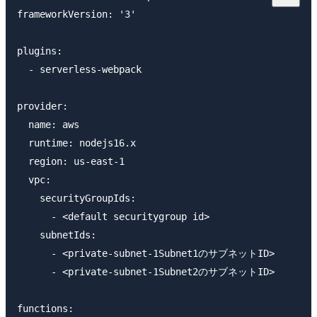
frameworkVersion: '3'

plugins:

  - serverless-webpack

provider:

  name: aws

  runtime: nodejs16.x

  region: us-east-1

  vpc:

    securityGroupIds:

      - <default securitygroup id>

    subnetIds:

      - <private-subnet-1Subnet1のサブネットID>

      - <private-subnet-1Subnet2のサブネットID>

functions:
