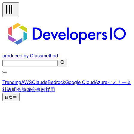
produced by Classmethod
Trending
AWS
Claude
Bedrock
Google Cloud
Azure
セミナー
会
社説明会
勉強会
事例
採用
目次