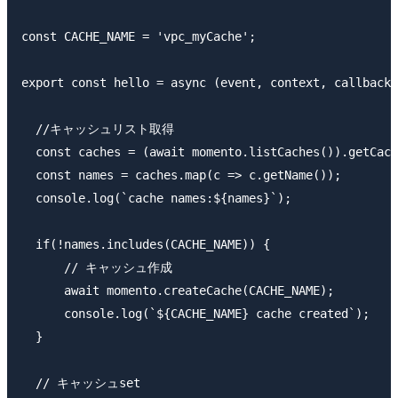
const CACHE_NAME = 'vpc_myCache';

export const hello = async (event, context, callback)
  //キャッシュリスト取得

  const caches = (await momento.listCaches()).getCach
  const names = caches.map(c => c.getName());

  console.log(`cache names:${names}`);

  if(!names.includes(CACHE_NAME)) {

      // キャッシュ作成

      await momento.createCache(CACHE_NAME);

      console.log(`${CACHE_NAME} cache created`);

  }

  // キャッシュset
