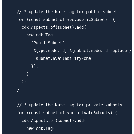
    // ? update the Name tag for public subnets

    for (const subnet of vpc.publicSubnets) {

      cdk.Aspects.of(subnet).add(

        new cdk.Tag(

          'PublicSubnet',

          `${vpc.node.id}-${subnet.node.id.replace(/S
            subnet.availabilityZone

          }`,

        ),

      );

    }

    // ? update the Name tag for private subnets

    for (const subnet of vpc.privateSubnets) {

      cdk.Aspects.of(subnet).add(

        new cdk.Tag(
