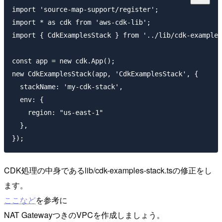
import 'source-map-support/register';

import * as cdk from 'aws-cdk-lib';

import { CdkExamplesStack } from '../lib/cdk-examples
const app = new cdk.App();

new CdkExamplesStack(app, 'CdkExamplesStack', {

  stackName: 'my-cdk-stack',

  env: {

    region: "us-east-1"

  },

CDK処理の中身であるlib/cdk-examples-stack.tsの修正をし
ます。
ここなど
を参考に
NAT GatewayつきのVPCを作成しましょう。