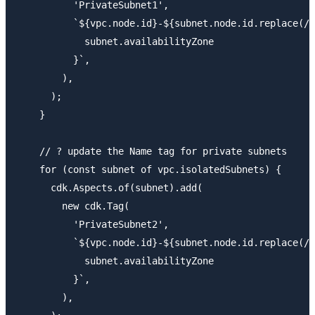
          'PrivateSubnet1',

          `${vpc.node.id}-${subnet.node.id.replace(/S
            subnet.availabilityZone

          }`,

        ),

      );

    }

    // ? update the Name tag for private subnets

    for (const subnet of vpc.isolatedSubnets) {

      cdk.Aspects.of(subnet).add(

        new cdk.Tag(

          'PrivateSubnet2',

          `${vpc.node.id}-${subnet.node.id.replace(/S
            subnet.availabilityZone

          }`,

        ),
