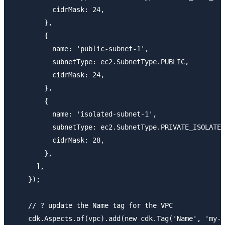
          cidrMask: 24,

        },

        {

          name: 'public-subnet-1',

          subnetType: ec2.SubnetType.PUBLIC,

          cidrMask: 24,

        },

        {

          name: 'isolated-subnet-1',

          subnetType: ec2.SubnetType.PRIVATE_ISOLATED
          cidrMask: 28,

        },

      ],

    });

    // ? update the Name tag for the VPC

    cdk.Aspects.of(vpc).add(new cdk.Tag('Name', 'my-c