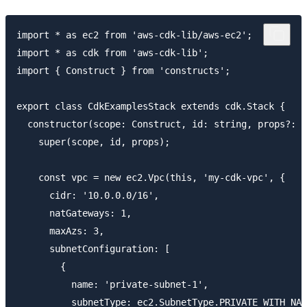
import * as ec2 from 'aws-cdk-lib/aws-ec2';

import * as cdk from 'aws-cdk-lib';

import { Construct } from 'constructs';

export class CdkExamplesStack extends cdk.Stack {

  constructor(scope: Construct, id: string, props?: c
    super(scope, id, props);

    const vpc = new ec2.Vpc(this, 'my-cdk-vpc', {

      cidr: '10.0.0.0/16',

      natGateways: 1,

      maxAzs: 3,

      subnetConfiguration: [

        {

          name: 'private-subnet-1',

          subnetType: ec2.SubnetType.PRIVATE_WITH_NAT