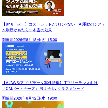
【8/18（火）】コストカットだけじゃない！AI駆動のシステ
ム刷新がもたらす本当の効果
開催前
2026年8月18日(火) 15:00
【AI/AWS/アプリ/データ案件特集】ITフリーランス向け
「CMパートナーズ」 説明会 by クラスメソッド
開催前
2026年8月12日(水) 19:00