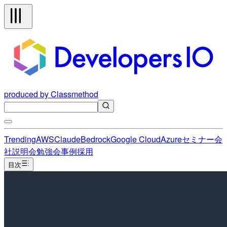
produced by Classmethod
Trending
AWS
Claude
Bedrock
Google Cloud
Azure
セミナー
会
社説明会
勉強会
事例
採用
目次