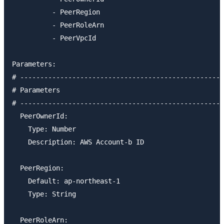
          - PeerRegion

          - PeerRoleArn

          - PeerVpcId

Parameters:

# ---------------------------------------------------
# Parameters

# ---------------------------------------------------
  PeerOwnerId:

    Type: Number

    Description: AWS Account-b ID

  PeerRegion:

    Default: ap-northeast-1

    Type: String

  PeerRoleArn:
