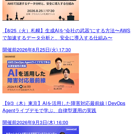
【8/25（火）札幌】生成AIを“会社の武器”にする方法〜AWS
で加速するデータ分析と、安全に導入する仕組み〜
開催前
2026年8月25日(火) 17:30
【9/3（木）東京】AIを活用した障害対応最前線 | DevOps
Agentライブデモで学ぶ、自律型運用の実践
開催前
2026年9月3日(木) 16:00