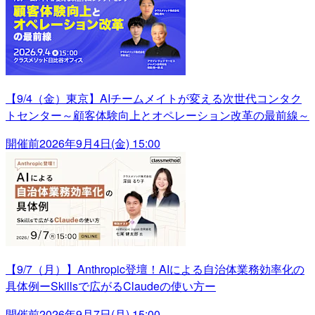
【9/4（金）東京】AIチームメイトが変える次世代コンタク
トセンター～顧客体験向上とオペレーション改革の最前線～
開催前
2026年9月4日(金) 15:00
【9/7（月）】Anthropic登壇！AIによる自治体業務効率化の
具体例ーSkillsで広がるClaudeの使い方ー
開催前
2026年9月7日(月) 15:00