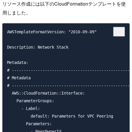
リソース作成には以下のCloudFormationテンプレートを使
用しました。
AWSTemplateFormatVersion: "2010-09-09"

Description: Network Stack

Metadata:

# ---------------------------------------------------
# Metadata

# ---------------------------------------------------
  AWS::CloudFormation::Interface:

    ParameterGroups:

      - Label: 

          default: Parameters for VPC Peering

        Parameters:

          - PeerOwnerId
