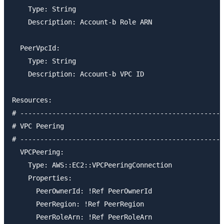
    Type: String

    Description: Account-b Role ARN

  PeerVpcId: 

    Type: String

    Description: Account-b VPC ID

Resources:

# ---------------------------------------------------
# VPC Peering

# ---------------------------------------------------
  VPCPeering:

    Type: AWS::EC2::VPCPeeringConnection

    Properties: 

      PeerOwnerId: !Ref PeerOwnerId

      PeerRegion: !Ref PeerRegion

      PeerRoleArn: !Ref PeerRoleArn
