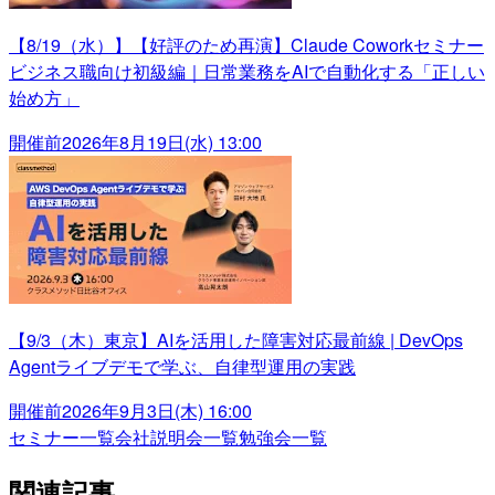
【8/19（水）】【好評のため再演】Claude Coworkセミナー
ビジネス職向け初級編｜日常業務をAIで自動化する「正しい
始め方」
開催前
2026年8月19日(水) 13:00
【9/3（木）東京】AIを活用した障害対応最前線 | DevOps
Agentライブデモで学ぶ、自律型運用の実践
開催前
2026年9月3日(木) 16:00
セミナー一覧
会社説明会一覧
勉強会一覧
関連記事