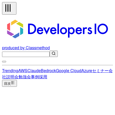
produced by Classmethod
Trending
AWS
Claude
Bedrock
Google Cloud
Azure
セミナー
会
社説明会
勉強会
事例
採用
目次