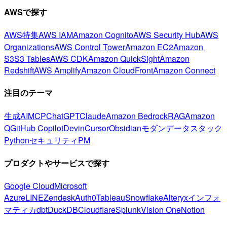
AWSで探す
AWS特集
AWS IAM
Amazon Cognito
AWS Security Hub
AWS
Organizations
AWS Control Tower
Amazon EC2
Amazon
S3
S3 Tables
AWS CDK
Amazon QuickSight
Amazon
Redshift
AWS Amplify
Amazon CloudFront
Amazon Connect
注目のテーマ
生成AI
MCP
ChatGPT
Claude
Amazon Bedrock
RAG
Amazon
Q
GitHub Copilot
Devin
Cursor
Obsidian
モダンデータスタック
Python
セキュリティ
PM
プロダクトやサービスで探す
Google Cloud
Microsoft
Azure
LINE
Zendesk
Auth0
Tableau
Snowflake
Alteryx
インフォ
マティカ
dbt
DuckDB
Cloudflare
Splunk
Vision One
Notion