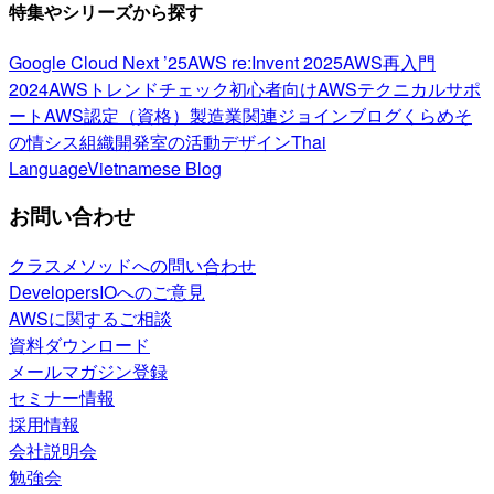
特集やシリーズから探す
Google Cloud Next ’25
AWS re:Invent 2025
AWS再入門
2024
AWSトレンドチェック
初心者向け
AWSテクニカルサポ
ート
AWS認定（資格）
製造業関連
ジョインブログ
くらめそ
の情シス
組織開発室の活動
デザイン
Thai
Language
Vietnamese Blog
お問い合わせ
クラスメソッドへの問い合わせ
DevelopersIOへのご意見
AWSに関するご相談
資料ダウンロード
メールマガジン登録
セミナー情報
採用情報
会社説明会
勉強会