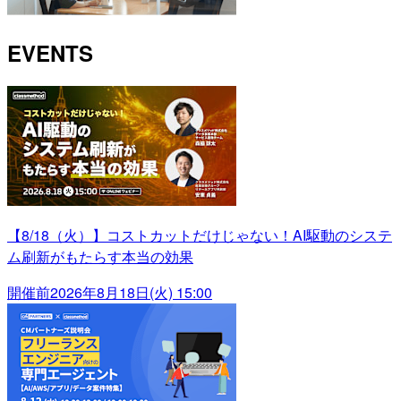
EVENTS
【8/18（火）】コストカットだけじゃない！AI駆動のシステ
ム刷新がもたらす本当の効果
開催前
2026年8月18日(火) 15:00