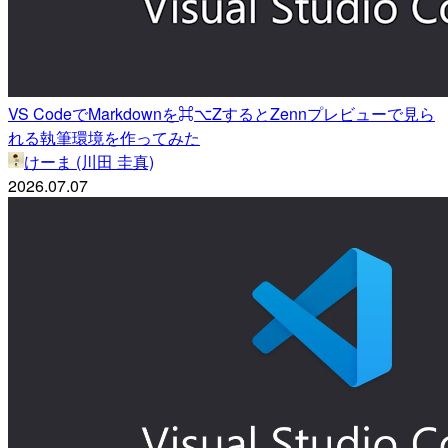
VS CodeでMarkdownを⌘⌥ZするとZennプレビューで見ら
れる執筆環境を作ってみた
けーま (川田 圭真)
2026.07.07