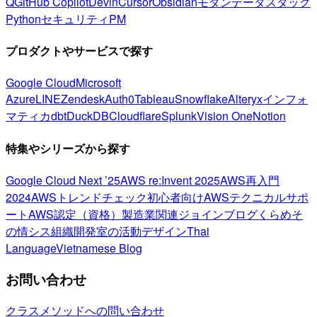
Q
GitHub Copilot
Devin
Cursor
Obsidian
モダンデータスタック
Python
セキュリティ
PM
プロダクトやサービスで探す
Google Cloud
Microsoft
Azure
LINE
Zendesk
Auth0
Tableau
Snowflake
Alteryx
インフォ
マティカ
dbt
DuckDB
Cloudflare
Splunk
Vision One
Notion
特集やシリーズから探す
Google Cloud Next ’25
AWS re:Invent 2025
AWS再入門
2024
AWSトレンドチェック
初心者向け
AWSテクニカルサポ
ート
AWS認定（資格）
製造業関連
ジョインブログ
くらめそ
の情シス
組織開発室の活動
デザイン
Thai
Language
Vietnamese Blog
お問い合わせ
クラスメソッドへの問い合わせ