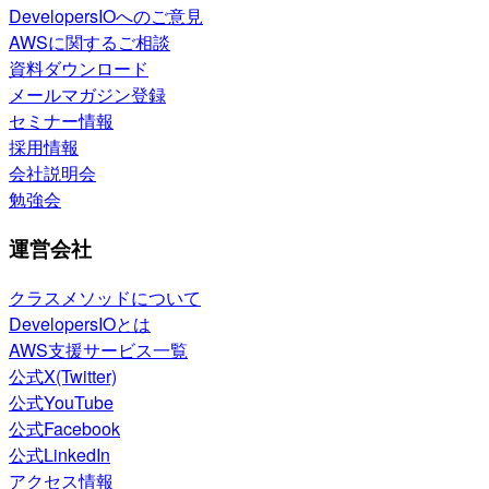
DevelopersIOへのご意見
AWSに関するご相談
資料ダウンロード
メールマガジン登録
セミナー情報
採用情報
会社説明会
勉強会
運営会社
クラスメソッドについて
DevelopersIOとは
AWS支援サービス一覧
公式X(Twitter)
公式YouTube
公式Facebook
公式LinkedIn
アクセス情報