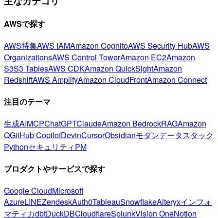
主なカテゴリ
AWSで探す
AWS特集
AWS IAM
Amazon Cognito
AWS Security Hub
AWS
Organizations
AWS Control Tower
Amazon EC2
Amazon
S3
S3 Tables
AWS CDK
Amazon QuickSight
Amazon
Redshift
AWS Amplify
Amazon CloudFront
Amazon Connect
注目のテーマ
生成AI
MCP
ChatGPT
Claude
Amazon Bedrock
RAG
Amazon
Q
GitHub Copilot
Devin
Cursor
Obsidian
モダンデータスタック
Python
セキュリティ
PM
プロダクトやサービスで探す
Google Cloud
Microsoft
Azure
LINE
Zendesk
Auth0
Tableau
Snowflake
Alteryx
インフォ
マティカ
dbt
DuckDB
Cloudflare
Splunk
Vision One
Notion