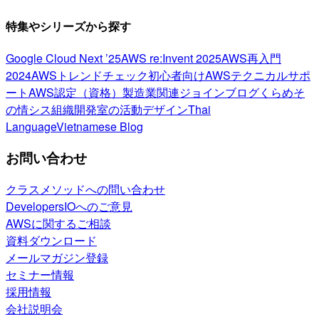
特集やシリーズから探す
Google Cloud Next ’25
AWS re:Invent 2025
AWS再入門
2024
AWSトレンドチェック
初心者向け
AWSテクニカルサポ
ート
AWS認定（資格）
製造業関連
ジョインブログ
くらめそ
の情シス
組織開発室の活動
デザイン
Thai
Language
Vietnamese Blog
お問い合わせ
クラスメソッドへの問い合わせ
DevelopersIOへのご意見
AWSに関するご相談
資料ダウンロード
メールマガジン登録
セミナー情報
採用情報
会社説明会