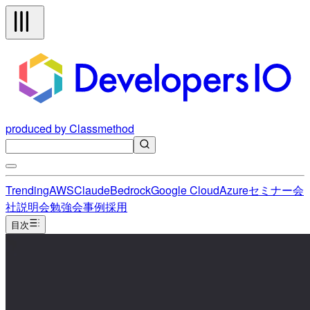
produced by Classmethod
Trending
AWS
Claude
Bedrock
Google Cloud
Azure
セミナー
会
社説明会
勉強会
事例
採用
目次