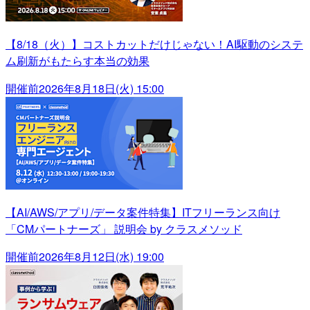
【8/18（火）】コストカットだけじゃない！AI駆動のシステ
ム刷新がもたらす本当の効果
開催前
2026年8月18日(火) 15:00
【AI/AWS/アプリ/データ案件特集】ITフリーランス向け
「CMパートナーズ」 説明会 by クラスメソッド
開催前
2026年8月12日(水) 19:00