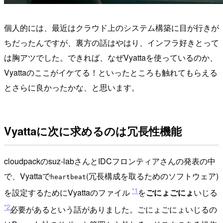
個人的には、最近はクラウド上のシステム構築に目が行きが
ちだったんですが、裏方の話はやはり、インフラ好きとって
は胸アツでした。できれば、なぜVyattaを使っているのか、
Vyattaのここがイケてる！といったところも触れてもらえる
とさらに良かったかな、と思います。
Vyattaに次に求めるのは冗長性機能
cloudpackのsuz-labさんとIDCフロンティアさんの発表の中
で、Vyattaで
(冗長構成を取るためのソフトウェア)
heartbeat
*1
を設定するためにVyattaのファイル
を
ごにょごにょ
いじる
*2
必要があるという話がありました。ごにょごにょいじるの