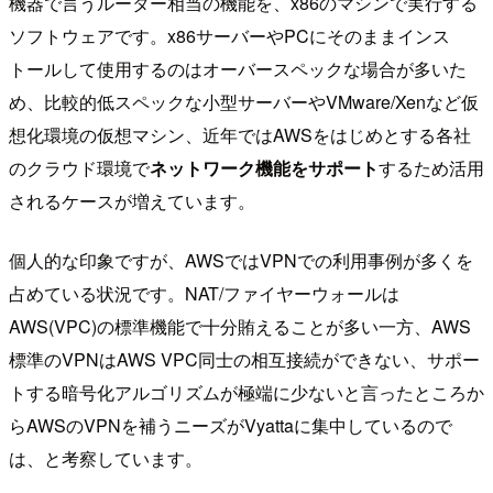
機器で言うルーター相当の機能を、x86のマシンで実行する
ソフトウェアです。x86サーバーやPCにそのままインス
トールして使用するのはオーバースペックな場合が多いた
め、比較的低スペックな小型サーバーやVMware/Xenなど仮
想化環境の仮想マシン、近年ではAWSをはじめとする各社
のクラウド環境で
ネットワーク機能をサポート
するため活用
されるケースが増えています。
個人的な印象ですが、AWSではVPNでの利用事例が多くを
占めている状況です。NAT/ファイヤーウォールは
AWS(VPC)の標準機能で十分賄えることが多い一方、AWS
標準のVPNはAWS VPC同士の相互接続ができない、サポー
トする暗号化アルゴリズムが極端に少ないと言ったところか
らAWSのVPNを補うニーズがVyattaに集中しているので
は、と考察しています。