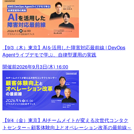
【9/3（木）東京】AIを活用した障害対応最前線 | DevOps
Agentライブデモで学ぶ、自律型運用の実践
開催前
2026年9月3日(木) 16:00
【9/4（金）東京】AIチームメイトが変える次世代コンタク
トセンター～顧客体験向上とオペレーション改革の最前線～