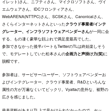
イレット)さん、ニフティさん、マイクロソフトさん、ヴイ
エムウェアさん、IDCフロンティアさん、
WebARENA(NTTPC)さん、SCSKさん、Canonicalさん、
さくらインターネットさんといった
クラウド事業者/インテ
グレーター、インフラソフトウェアベンダーさん
が一同に会
する、もの凄く豪華な顔ぶれで満足度最高でした。
参加できなかった後半パートもTwitterのTLは終始楽しそう
で、モデレートしていた松本さんの
企画力と声掛け力(笑)
に
脱帽です。
参加者は、サービサー/ユーザー、ソフトウェアベンダーお
よびインテグレーター、クラウド事業者、R&Dといろんな
属性の方が万遍なくいてビックリ。Vyattaの意外な、裾野の
広さを感じました。
発表資料があまりTL上で見かけられなかったので、セッ