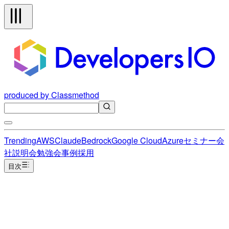
produced by Classmethod
Trending
AWS
Claude
Bedrock
Google Cloud
Azure
セミナー
会
社説明会
勉強会
事例
採用
目次