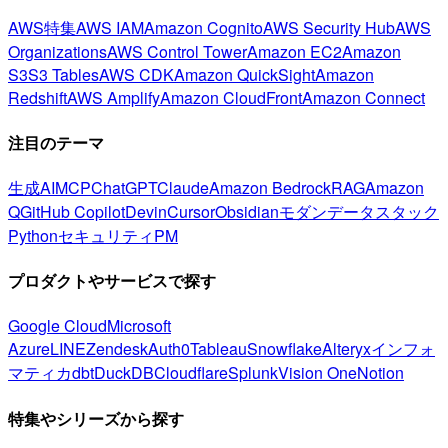
AWS特集
AWS IAM
Amazon Cognito
AWS Security Hub
AWS
Organizations
AWS Control Tower
Amazon EC2
Amazon
S3
S3 Tables
AWS CDK
Amazon QuickSight
Amazon
Redshift
AWS Amplify
Amazon CloudFront
Amazon Connect
注目のテーマ
生成AI
MCP
ChatGPT
Claude
Amazon Bedrock
RAG
Amazon
Q
GitHub Copilot
Devin
Cursor
Obsidian
モダンデータスタック
Python
セキュリティ
PM
プロダクトやサービスで探す
Google Cloud
Microsoft
Azure
LINE
Zendesk
Auth0
Tableau
Snowflake
Alteryx
インフォ
マティカ
dbt
DuckDB
Cloudflare
Splunk
Vision One
Notion
特集やシリーズから探す