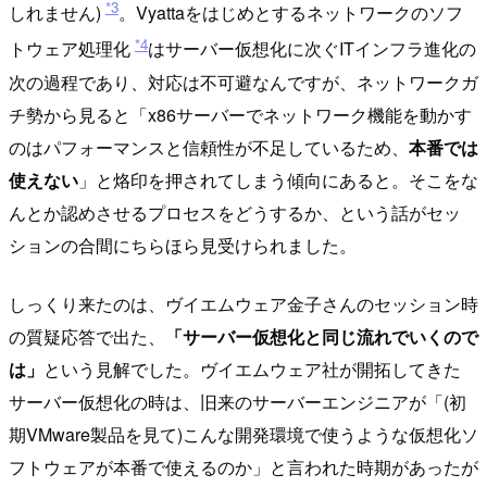
*3
しれません)
。Vyattaをはじめとするネットワークのソフ
*4
トウェア処理化
はサーバー仮想化に次ぐITインフラ進化の
次の過程であり、対応は不可避なんですが、ネットワークガ
チ勢から見ると「x86サーバーでネットワーク機能を動かす
のはパフォーマンスと信頼性が不足しているため、
本番では
使えない
」と烙印を押されてしまう傾向にあると。そこをな
んとか認めさせるプロセスをどうするか、という話がセッ
ションの合間にちらほら見受けられました。
しっくり来たのは、ヴイエムウェア金子さんのセッション時
の質疑応答で出た、
「サーバー仮想化と同じ流れでいくので
は」
という見解でした。ヴイエムウェア社が開拓してきた
サーバー仮想化の時は、旧来のサーバーエンジニアが「(初
期VMware製品を見て)こんな開発環境で使うような仮想化ソ
フトウェアが本番で使えるのか」と言われた時期があったが