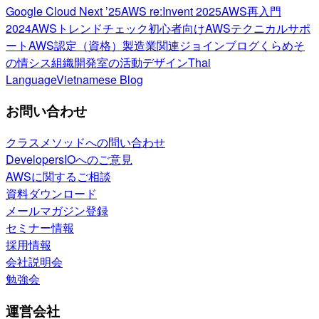
Google Cloud Next ’25
AWS re:Invent 2025
AWS再入門
2024
AWSトレンドチェック
初心者向け
AWSテクニカルサポ
ート
AWS認定（資格）
製造業関連
ジョインブログ
くらめそ
の情シス
組織開発室の活動
デザイン
Thai
Language
Vietnamese Blog
お問い合わせ
クラスメソッドへの問い合わせ
DevelopersIOへのご意見
AWSに関するご相談
資料ダウンロード
メールマガジン登録
セミナー情報
採用情報
会社説明会
勉強会
運営会社