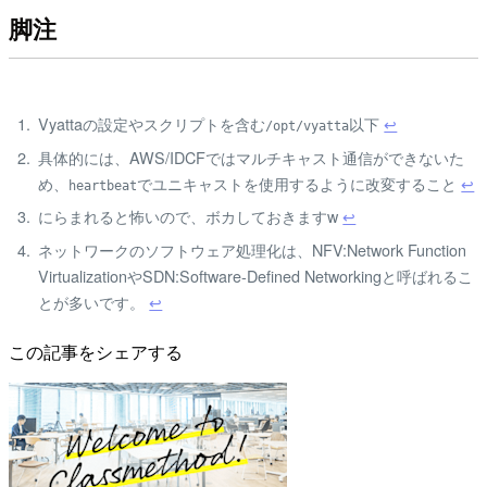
脚注
Vyattaの設定やスクリプトを含む
以下
↩
/opt/vyatta
具体的には、AWS/IDCFではマルチキャスト通信ができないた
め、
でユニキャストを使用するように改変すること
↩
heartbeat
にらまれると怖いので、ボカしておきますw
↩
ネットワークのソフトウェア処理化は、NFV:Network Function
VirtualizationやSDN:Software-Defined Networkingと呼ばれるこ
とが多いです。
↩
この記事をシェアする