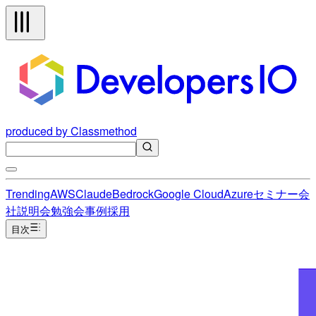
produced by Classmethod
Trending
AWS
Claude
Bedrock
Google Cloud
Azure
セミナー
会
社説明会
勉強会
事例
採用
目次