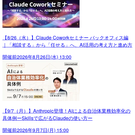
【8/26（水）】Claude Coworkセミナー バックオフィス編
｜「相談する」から「任せる」へ、AI活用の考え方と進め方
開催前
2026年8月26日(水) 13:00
【9/7（月）】Anthropic登壇！AIによる自治体業務効率化の
具体例ーSkillsで広がるClaudeの使い方ー
開催前
2026年9月7日(月) 15:00