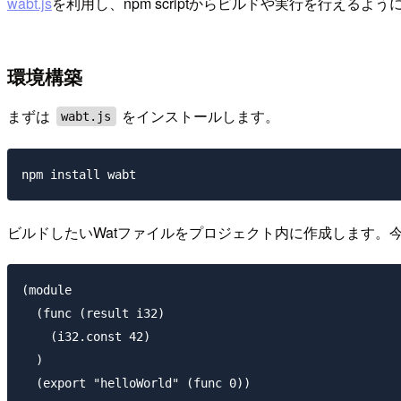
wabt.js
を利用し、npm scriptからビルドや実行を行えるよう
環境構築
まずは
をインストールします。
wabt.js
ビルドしたいWatファイルをプロジェクト内に作成します。
(module

  (func (result i32)

    (i32.const 42)

  )

  (export "helloWorld" (func 0))
