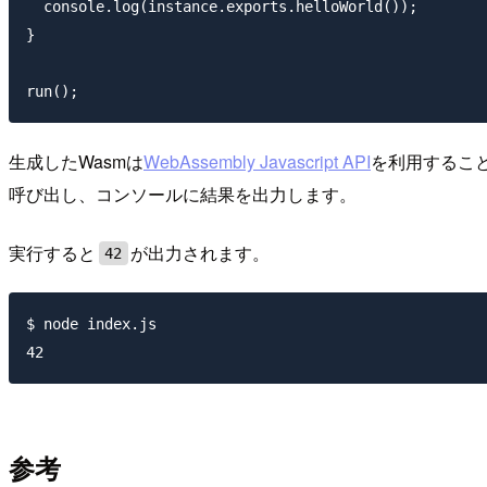
  console.log(instance.exports.helloWorld());

}

生成したWasmは
WebAssembly Javascript API
を利用するこ
呼び出し、コンソールに結果を出力します。
実行すると
が出力されます。
42
$ node index.js

参考