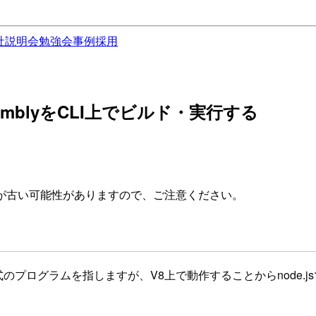
社説明会
勉強会
事例
採用
ssemblyをCLI上でビルド・実行する
が古い可能性がありますので、ご注意ください。
形式のプログラムを指しますが、V8上で動作することからnode.j