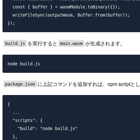
  const { buffer } = wasmModule.toBinary({});

  writeFileSync(outputWasm, Buffer.from(buffer));    

を実行すると
が生成されます。
build.js
main.wasm
に上記コマンドを追加すれば、npm scrip
package.json
{

  ...

  "scripts": {

    "build": "node build.js"

  },
