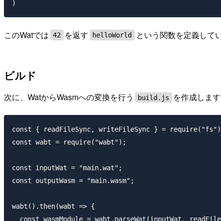
このWatでは
を返す
という関数を定義して
42
helloWorld
ビルド
次に、WatからWasmへの変換を行う
を作成します
build.js
const { readFileSync, writeFileSync } = require("fs")
const wabt = require("wabt");

const inputWat = "main.wat";

const outputWasm = "main.wasm";

wabt().then(wabt => {

  const wasmModule = wabt.parseWat(inputWat, readFile