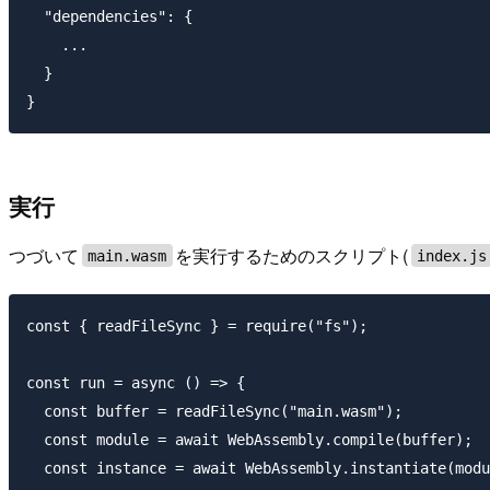
  "dependencies": {

    ...

  }

実行
つづいて
を実行するためのスクリプト(
main.wasm
index.js
const { readFileSync } = require("fs");

const run = async () => {

  const buffer = readFileSync("main.wasm");

  const module = await WebAssembly.compile(buffer);

  const instance = await WebAssembly.instantiate(modu