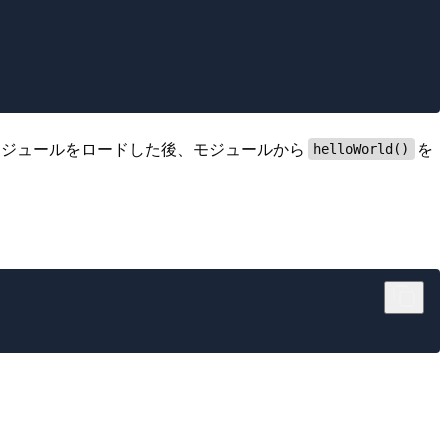
モジュールをロードした後、モジュールから
を
helloWorld()