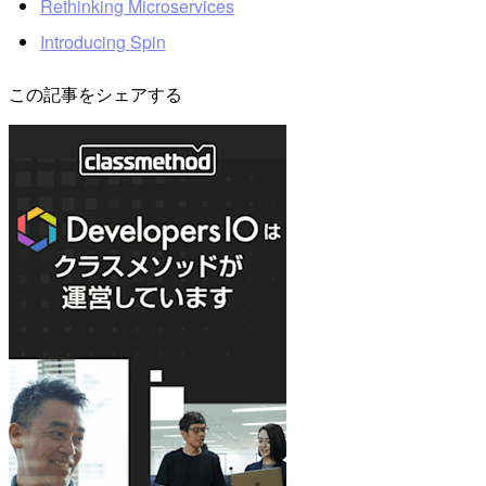
Rethinking Microservices
Introducing Spin
この記事をシェアする