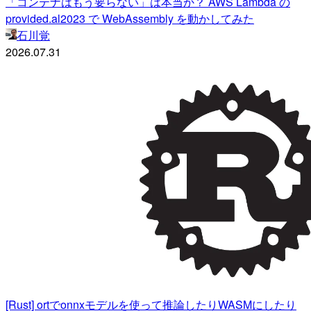
「コンテナはもう要らない」は本当か？ AWS Lambda の
provided.al2023 で WebAssembly を動かしてみた
石川覚
2026.07.31
[Rust] ortでonnxモデルを使って推論したりWASMにしたり