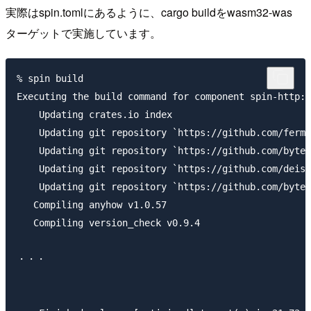
実際はspin.tomlにあるように、cargo buildをwasm32-was
ターゲットで実施しています。
% spin build

Executing the build command for component spin-http: 
    Updating crates.io index

    Updating git repository `https://github.com/fermy
    Updating git repository `https://github.com/bytec
    Updating git repository `https://github.com/deisl
    Updating git repository `https://github.com/bytec
   Compiling anyhow v1.0.57

   Compiling version_check v0.9.4

・・・
