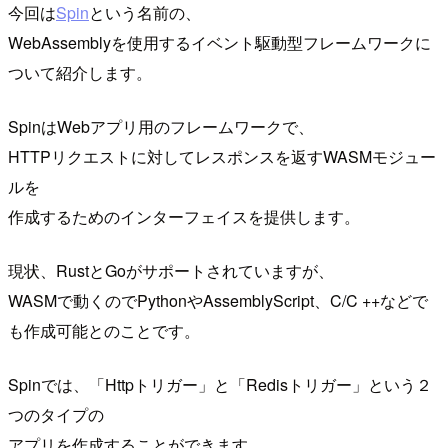
今回は
Spin
という名前の、
WebAssemblyを使用するイベント駆動型フレームワークに
ついて紹介します。
SpinはWebアプリ用のフレームワークで、
HTTPリクエストに対してレスポンスを返すWASMモジュー
ルを
作成するためのインターフェイスを提供します。
現状、RustとGoがサポートされていますが、
WASMで動くのでPythonやAssemblyScript、C/C ++などで
も作成可能とのことです。
Spinでは、「Httpトリガー」と「Redisトリガー」という２
つのタイプの
アプリを作成することができます。