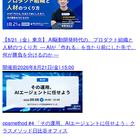
【8/21（金）東京】 AI駆動開発時代の、プロダクト組織と
人材のつくり方 ― AIが「作れる」を当たり前にした先で、
何が勝負を分けるのか ―
開催前
2026年8月21日(金) 15:00
opsmethod #4 「その運用、AIエージェントに任せよう」ク
ラスメソッド日比谷オフィス