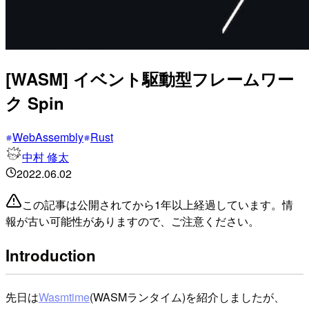
[WASM] イベント駆動型フレームワー
ク Spin
WebAssembly
Rust
中村 修太
2022.06.02
この記事は公開されてから1年以上経過しています。情
報が古い可能性がありますので、ご注意ください。
Introduction
先日は
Wasmtime
(WASMランタイム)を紹介しましたが、