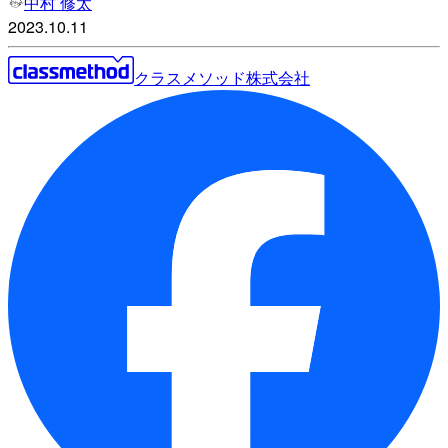
中村 修太
2023.10.11
クラスメソッド株式会社