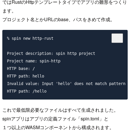
ではRustのHttpテンプレートタイプでアプリの雛形をつくり
ます。
プロジェクト名とかURLのbase、パスをきめて作成。
% spin new http-rust

Project description: spin http project

Project name: spin-http

HTTP base: /

HTTP path: hello

Invalid value: Input 'hello' does not match pat
これで最低限必要なファイルはすべて生成されました。
spinアプリはアプリの定義ファイル「spin.toml」と
１つ以上のWASMコンポーネントから構成されます。