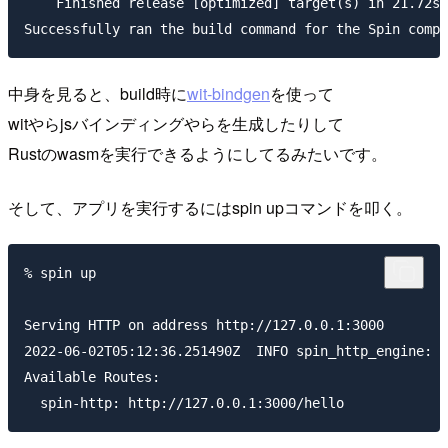
    Finished release [optimized] target(s) in 21.72s

中身を見ると、build時に
wit-bindgen
を使って
witやらjsバインディングやらを生成したりして
Rustのwasmを実行できるようにしてるみたいです。
そして、アプリを実行するにはspin upコマンドを叩く。
% spin up

Serving HTTP on address http://127.0.0.1:3000

2022-06-02T05:12:36.251490Z  INFO spin_http_engine: S
Available Routes:
