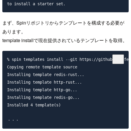
まず、Spinリポジトリからテンプレートを構成する必要が
あります。
template installで現在提供されているテンプレートを取得。
% spin templates install --git https://github.com/fer
Copying remote template source

Installing template redis-rust...

Installing template http-rust...

Installing template http-go...

Installing template redis-go...

Installed 4 template(s)
