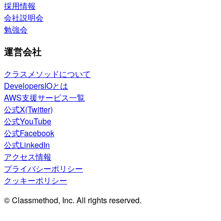
採用情報
会社説明会
勉強会
運営会社
クラスメソッドについて
DevelopersIOとは
AWS支援サービス一覧
公式X(Twitter)
公式YouTube
公式Facebook
公式LinkedIn
アクセス情報
プライバシーポリシー
クッキーポリシー
© Classmethod, Inc. All rights reserved.