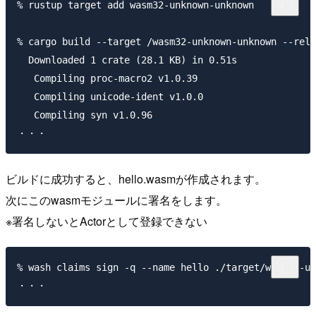
% rustup target add wasm32-unknown-unknown

% cargo build --target /wasm32-unknown-unknown --rele
  Downloaded 1 crate (28.1 KB) in 0.51s

   Compiling proc-macro2 v1.0.39

   Compiling unicode-ident v1.0.0

   Compiling syn v1.0.96

ビルドに成功すると、hello.wasmが作成されます。
次にこのwasmモジュールに署名をします。
※署名しないとActorとして登録できない
% wash claims sign -q --name hello ./target/wasm32-un