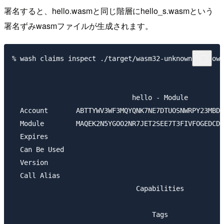
署名すると、hello.wasmと同じ階層にhello_s.wasmという
署名ずみwasmファイルが生成されます。
% wash claims inspect ./target/wasm32-unknown-unknown
                              hello - Module

  Account       ABTTYWV3WF3MQYQNK7NE7DTUOSNWRPY23MBDL
  Module        MAQEK2N5YGOO2NR7JET2SEE7T3FIVFOGEDCDK
  Expires                                            
  Can Be Used                                        
  Version                                            
  Call Alias                                         
                               Capabilities

                                   Tags
