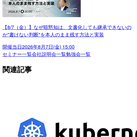
【8/7（金）】なぜ暗黙知は、文書化しても継承できないの
か"書けない判断"を本人のまま残す方法と実装
開催当日
2026年8月7日(金) 15:00
セミナー一覧
会社説明会一覧
勉強会一覧
関連記事