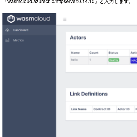
「wasmcloud.azurecr.io/httpserver:0.14.10」と入力します。