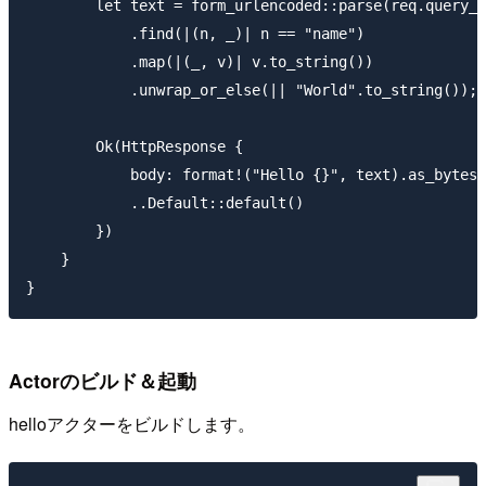
        let text = form_urlencoded::parse(req.query_s
            .find(|(n, _)| n == "name")

            .map(|(_, v)| v.to_string())

            .unwrap_or_else(|| "World".to_string());

        Ok(HttpResponse {

            body: format!("Hello {}", text).as_bytes(
            ..Default::default()

        })

    }

Actorのビルド＆起動
helloアクターをビルドします。