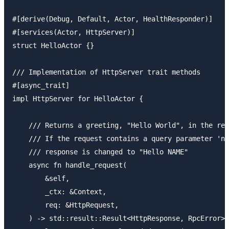
#[derive(Debug, Default, Actor, HealthResponder)]

#[services(Actor, HttpServer)]

struct HelloActor {}

/// Implementation of HttpServer trait methods

#[async_trait]

impl HttpServer for HelloActor {

    /// Returns a greeting, "Hello World", in the res
    /// If the request contains a query parameter 'na
    /// response is changed to "Hello NAME"

    async fn handle_request(

        &self,

        _ctx: &Context,

        req: &HttpRequest,

    ) -> std::result::Result<HttpResponse, RpcError> 