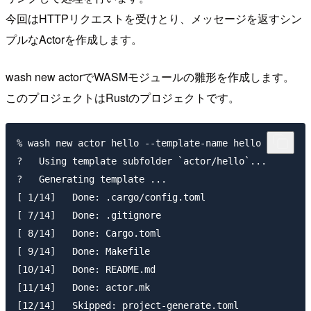
今回はHTTPリクエストを受けとり、メッセージを返すシン
プルなActorを作成します。
wash new actorでWASMモジュールの雛形を作成します。
このプロジェクトはRustのプロジェクトです。
% wash new actor hello --template-name hello

?   Using template subfolder `actor/hello`...

?   Generating template ...

[ 1/14]   Done: .cargo/config.toml

[ 7/14]   Done: .gitignore

[ 8/14]   Done: Cargo.toml

[ 9/14]   Done: Makefile

[10/14]   Done: README.md

[11/14]   Done: actor.mk

[12/14]   Skipped: project-generate.toml
