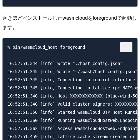
さきほどインストールしたwasmcloudをforegroundで起動し
ます。
% bin/wasmcloud_host foreground

16:52:51.344 [info] Wrote "./host_config.json"

16:52:51.345 [info] Wrote "~/.wash/host_config.json"

16:52:51.345 [info] Connecting to control interface N
16:52:51.345 [info] Connecting to lattice rpc NATS wi
16:52:51.346 [info] Host XXXXXXXXXXXXX (blue-wind-502
16:52:51.346 [info] Valid cluster signers: XXXXXXXXXX
16:52:51.356 [info] Started wasmCloud OTP Host Runtim
16:52:51.360 [info] Running WasmcloudHostWeb.Endpoint
16:52:51.362 [info] Access WasmcloudHostWeb.Endpoint 
16:52:51.459 [info] Lattice cache stream created or v