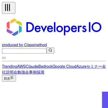
produced by Classmethod
Trending
AWS
Claude
Bedrock
Google Cloud
Azure
セミナー
会
社説明会
勉強会
事例
採用
目次