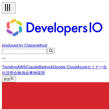
produced by Classmethod
Trending
AWS
Claude
Bedrock
Google Cloud
Azure
セミナー
会
社説明会
勉強会
事例
採用
目次