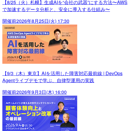
【8/25（火）札幌】生成AIを“会社の武器”にする方法〜AWS
で加速するデータ分析と、安全に導入する仕組み〜
開催前
2026年8月25日(火) 17:30
【9/3（木）東京】AIを活用した障害対応最前線 | DevOps
Agentライブデモで学ぶ、自律型運用の実践
開催前
2026年9月3日(木) 16:00