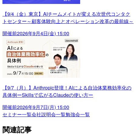
【9/4（金）東京】AIチームメイトが変える次世代コンタク
トセンター～顧客体験向上とオペレーション改革の最前線～
開催前
2026年9月4日(金) 15:00
【9/7（月）】Anthropic登壇！AIによる自治体業務効率化の
具体例ーSkillsで広がるClaudeの使い方ー
開催前
2026年9月7日(月) 15:00
セミナー一覧
会社説明会一覧
勉強会一覧
関連記事