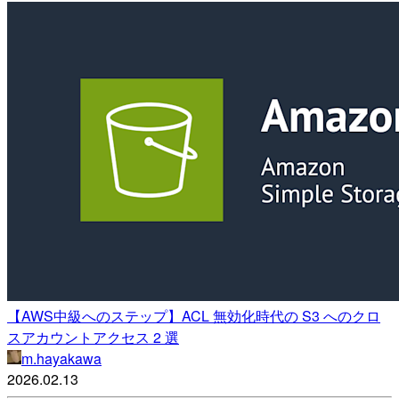
【AWS中級へのステップ】ACL 無効化時代の S3 へのクロ
スアカウントアクセス 2 選
m.hayakawa
2026.02.13