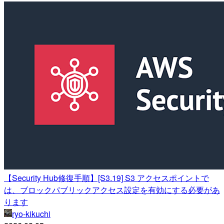
【Security Hub修復手順】[S3.19] S3 アクセスポイントで
は、ブロックパブリックアクセス設定を有効にする必要があ
ります
ryo-kikuchi