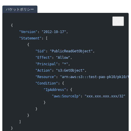
バケットポリシー
{
    "Version"
: 
"2012-10-17"
,
    "Statement"
: [
        {
            "Sid"
: 
"PublicReadGetObject"
,
            "Effect"
: 
"Allow"
,
            "Principal"
: 
"*"
,
            "Action"
: 
"s3:GetObject"
,
            "Resource"
: 
"arn:aws:s3:::test-pao-pk10/pk10/t
            "Condition"
: {
                "IpAddress"
: {
                    "aws:SourceIp"
: 
"xxx.xxx.xxx.xxx/32"
                }
            }
        }
    ]
}