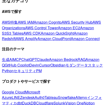
主なカテゴリ
AWSで探す
AWS特集
AWS IAM
Amazon Cognito
AWS Security Hub
AWS
Organizations
AWS Control Tower
Amazon EC2
Amazon
S3
S3 Tables
AWS CDK
Amazon QuickSight
Amazon
Redshift
AWS Amplify
Amazon CloudFront
Amazon Connect
注目のテーマ
生成AI
MCP
ChatGPT
Claude
Amazon Bedrock
RAG
Amazon
Q
GitHub Copilot
Devin
Cursor
Obsidian
モダンデータスタック
Python
セキュリティ
PM
プロダクトやサービスで探す
Google Cloud
Microsoft
Azure
LINE
Zendesk
Auth0
Tableau
Snowflake
Alteryx
インフォ
マティカ
dbt
DuckDB
Cloudflare
Splunk
Vision One
Notion