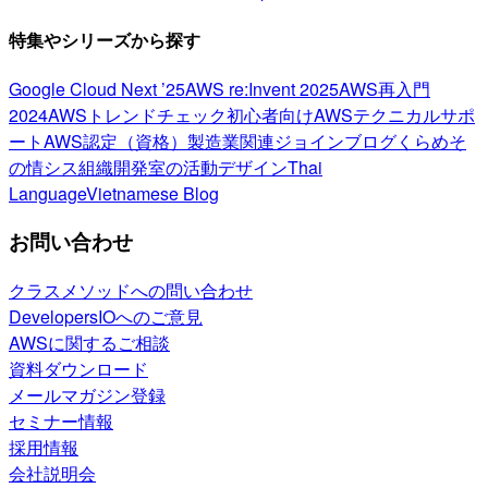
特集やシリーズから探す
Google Cloud Next ’25
AWS re:Invent 2025
AWS再入門
2024
AWSトレンドチェック
初心者向け
AWSテクニカルサポ
ート
AWS認定（資格）
製造業関連
ジョインブログ
くらめそ
の情シス
組織開発室の活動
デザイン
Thai
Language
Vietnamese Blog
お問い合わせ
クラスメソッドへの問い合わせ
DevelopersIOへのご意見
AWSに関するご相談
資料ダウンロード
メールマガジン登録
セミナー情報
採用情報
会社説明会