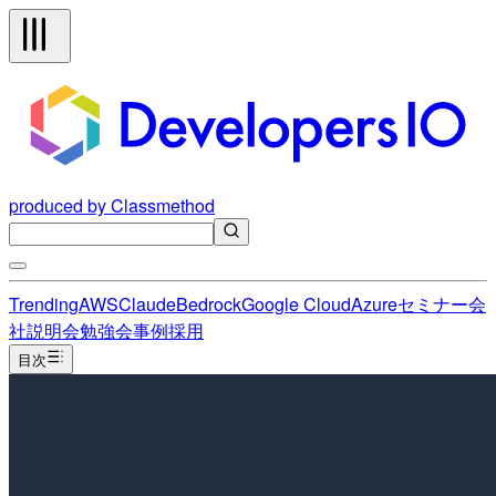
produced by Classmethod
Trending
AWS
Claude
Bedrock
Google Cloud
Azure
セミナー
会
社説明会
勉強会
事例
採用
目次