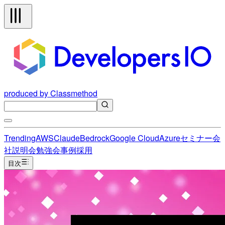
produced by Classmethod
Trending
AWS
Claude
Bedrock
Google Cloud
Azure
セミナー
会
社説明会
勉強会
事例
採用
目次