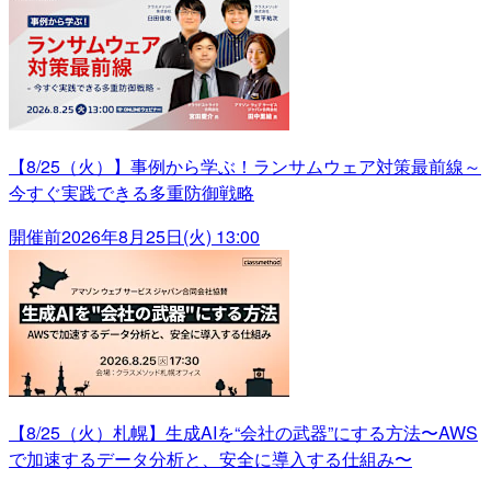
【8/25（火）】事例から学ぶ！ランサムウェア対策最前線～
今すぐ実践できる多重防御戦略
開催前
2026年8月25日(火) 13:00
【8/25（火）札幌】生成AIを“会社の武器”にする方法〜AWS
で加速するデータ分析と、安全に導入する仕組み〜