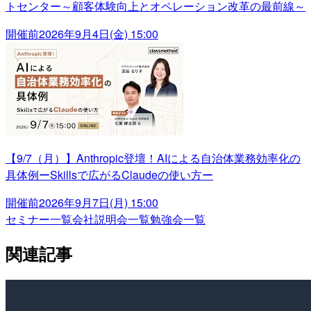
トセンター～顧客体験向上とオペレーション改革の最前線～
開催前
2026年9月4日(金) 15:00
【9/7（月）】Anthropic登壇！AIによる自治体業務効率化の
具体例ーSkillsで広がるClaudeの使い方ー
開催前
2026年9月7日(月) 15:00
セミナー一覧
会社説明会一覧
勉強会一覧
関連記事