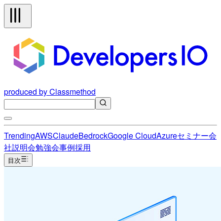
produced by Classmethod
Trending
AWS
Claude
Bedrock
Google Cloud
Azure
セミナー
会
社説明会
勉強会
事例
採用
目次