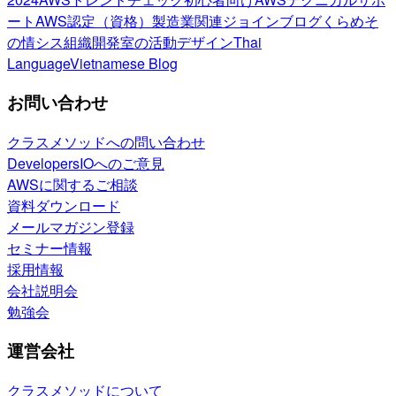
ート
AWS認定（資格）
製造業関連
ジョインブログ
くらめそ
の情シス
組織開発室の活動
デザイン
Thai
Language
Vietnamese Blog
お問い合わせ
クラスメソッドへの問い合わせ
DevelopersIOへのご意見
AWSに関するご相談
資料ダウンロード
メールマガジン登録
セミナー情報
採用情報
会社説明会
勉強会
運営会社
クラスメソッドについて