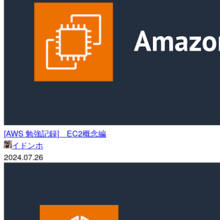
[AWS 勉強記録] EC2概念編
イドンホ
2024.07.26