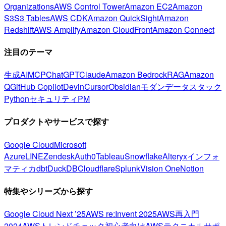
Organizations
AWS Control Tower
Amazon EC2
Amazon
S3
S3 Tables
AWS CDK
Amazon QuickSight
Amazon
Redshift
AWS Amplify
Amazon CloudFront
Amazon Connect
注目のテーマ
生成AI
MCP
ChatGPT
Claude
Amazon Bedrock
RAG
Amazon
Q
GitHub Copilot
Devin
Cursor
Obsidian
モダンデータスタック
Python
セキュリティ
PM
プロダクトやサービスで探す
Google Cloud
Microsoft
Azure
LINE
Zendesk
Auth0
Tableau
Snowflake
Alteryx
インフォ
マティカ
dbt
DuckDB
Cloudflare
Splunk
Vision One
Notion
特集やシリーズから探す
Google Cloud Next ’25
AWS re:Invent 2025
AWS再入門
2024
AWSトレンドチェック
初心者向け
AWSテクニカルサポ