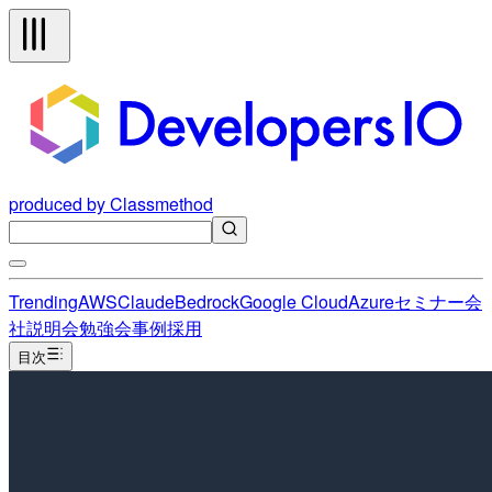
produced by Classmethod
Trending
AWS
Claude
Bedrock
Google Cloud
Azure
セミナー
会
社説明会
勉強会
事例
採用
目次