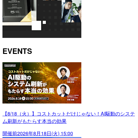
EVENTS
【8/18（火）】コストカットだけじゃない！AI駆動のシステ
ム刷新がもたらす本当の効果
開催前
2026年8月18日(火) 15:00