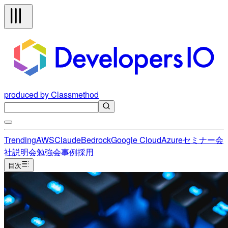
produced by Classmethod
Trending
AWS
Claude
Bedrock
Google Cloud
Azure
セミナー
会
社説明会
勉強会
事例
採用
目次