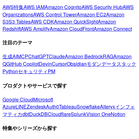
AWS特集
AWS IAM
Amazon Cognito
AWS Security Hub
AWS
Organizations
AWS Control Tower
Amazon EC2
Amazon
S3
S3 Tables
AWS CDK
Amazon QuickSight
Amazon
Redshift
AWS Amplify
Amazon CloudFront
Amazon Connect
注目のテーマ
生成AI
MCP
ChatGPT
Claude
Amazon Bedrock
RAG
Amazon
Q
GitHub Copilot
Devin
Cursor
Obsidian
モダンデータスタック
Python
セキュリティ
PM
プロダクトやサービスで探す
Google Cloud
Microsoft
Azure
LINE
Zendesk
Auth0
Tableau
Snowflake
Alteryx
インフォ
マティカ
dbt
DuckDB
Cloudflare
Splunk
Vision One
Notion
特集やシリーズから探す