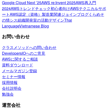
Google Cloud Next ’25
AWS re:Invent 2025
AWS再入門
2024
AWSトレンドチェック
初心者向け
AWSテクニカルサポ
ート
AWS認定（資格）
製造業関連
ジョインブログ
くらめそ
の情シス
組織開発室の活動
デザイン
Thai
Language
Vietnamese Blog
お問い合わせ
クラスメソッドへの問い合わせ
DevelopersIOへのご意見
AWSに関するご相談
資料ダウンロード
メールマガジン登録
セミナー情報
採用情報
会社説明会
勉強会
運営会社