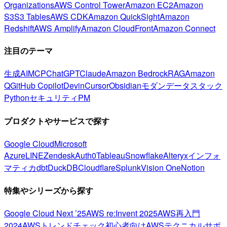
Organizations
AWS Control Tower
Amazon EC2
Amazon
S3
S3 Tables
AWS CDK
Amazon QuickSight
Amazon
Redshift
AWS Amplify
Amazon CloudFront
Amazon Connect
注目のテーマ
生成AI
MCP
ChatGPT
Claude
Amazon Bedrock
RAG
Amazon
Q
GitHub Copilot
Devin
Cursor
Obsidian
モダンデータスタック
Python
セキュリティ
PM
プロダクトやサービスで探す
Google Cloud
Microsoft
Azure
LINE
Zendesk
Auth0
Tableau
Snowflake
Alteryx
インフォ
マティカ
dbt
DuckDB
Cloudflare
Splunk
Vision One
Notion
特集やシリーズから探す
Google Cloud Next ’25
AWS re:Invent 2025
AWS再入門
2024
AWSトレンドチェック
初心者向け
AWSテクニカルサポ