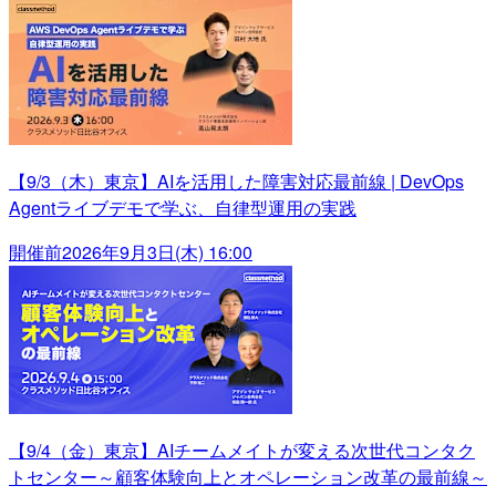
【9/3（木）東京】AIを活用した障害対応最前線 | DevOps
Agentライブデモで学ぶ、自律型運用の実践
開催前
2026年9月3日(木) 16:00
【9/4（金）東京】AIチームメイトが変える次世代コンタク
トセンター～顧客体験向上とオペレーション改革の最前線～