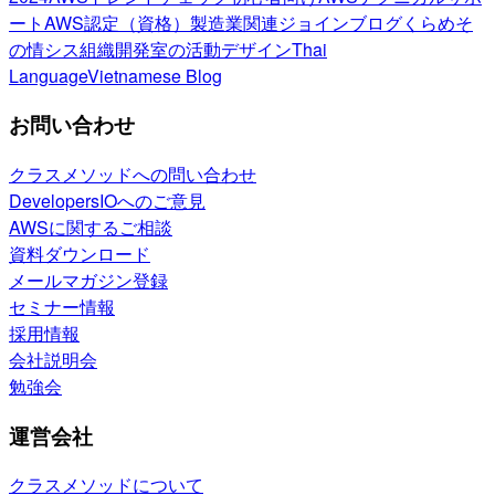
ート
AWS認定（資格）
製造業関連
ジョインブログ
くらめそ
の情シス
組織開発室の活動
デザイン
Thai
Language
Vietnamese Blog
お問い合わせ
クラスメソッドへの問い合わせ
DevelopersIOへのご意見
AWSに関するご相談
資料ダウンロード
メールマガジン登録
セミナー情報
採用情報
会社説明会
勉強会
運営会社
クラスメソッドについて