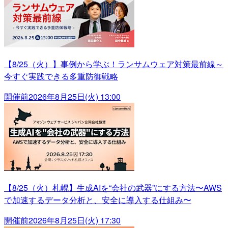
【8/25（火）】事例から学ぶ！ランサムウェア対策最前線～
今すぐ実践できる多重防御戦略
開催前
2026年8月25日(火) 13:00
【8/25（火）札幌】生成AIを“会社の武器”にする方法〜AWS
で加速するデータ分析と、安全に導入する仕組み〜
開催前
2026年8月25日(火) 17:30