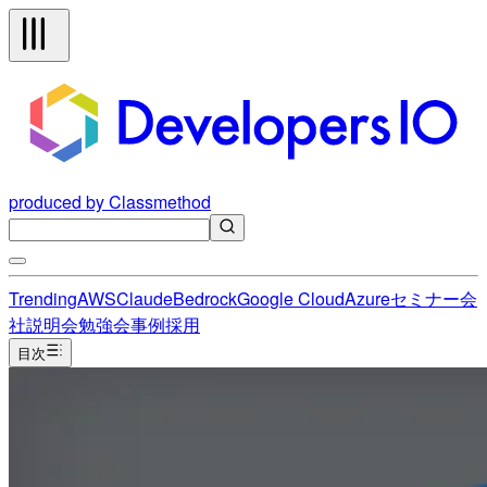
produced by Classmethod
Trending
AWS
Claude
Bedrock
Google Cloud
Azure
セミナー
会
社説明会
勉強会
事例
採用
目次