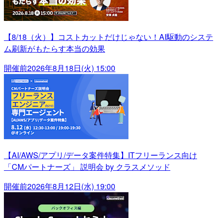
【8/18（火）】コストカットだけじゃない！AI駆動のシステ
ム刷新がもたらす本当の効果
開催前
2026年8月18日(火) 15:00
【AI/AWS/アプリ/データ案件特集】ITフリーランス向け
「CMパートナーズ」 説明会 by クラスメソッド
開催前
2026年8月12日(水) 19:00