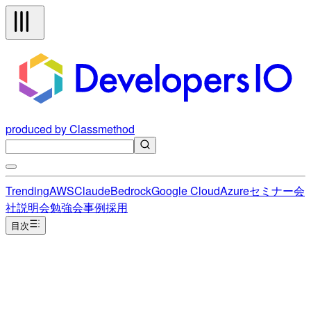
produced by Classmethod
Trending
AWS
Claude
Bedrock
Google Cloud
Azure
セミナー
会
社説明会
勉強会
事例
採用
目次