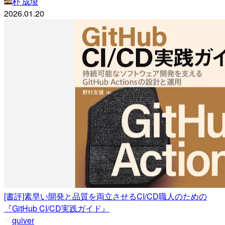
朴 成埈
2026.01.20
[書評]素早い開発と品質を両立させるCI/CD職人のための
『GitHub CI/CD実践ガイド』
quiver