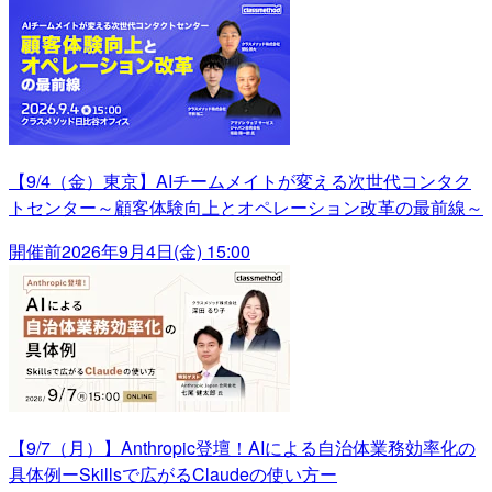
【9/4（金）東京】AIチームメイトが変える次世代コンタク
トセンター～顧客体験向上とオペレーション改革の最前線～
開催前
2026年9月4日(金) 15:00
【9/7（月）】Anthropic登壇！AIによる自治体業務効率化の
具体例ーSkillsで広がるClaudeの使い方ー