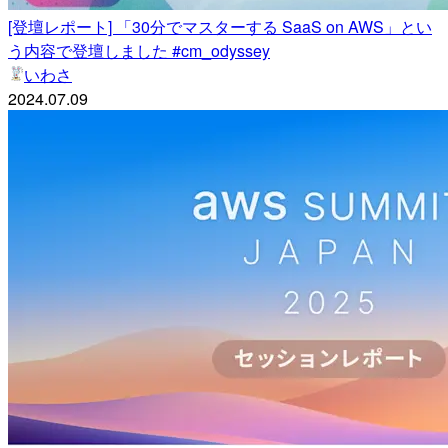
[登壇レポート] 「30分でマスターする SaaS on AWS」とい
う内容で登壇しました #cm_odyssey
いわさ
2024.07.09