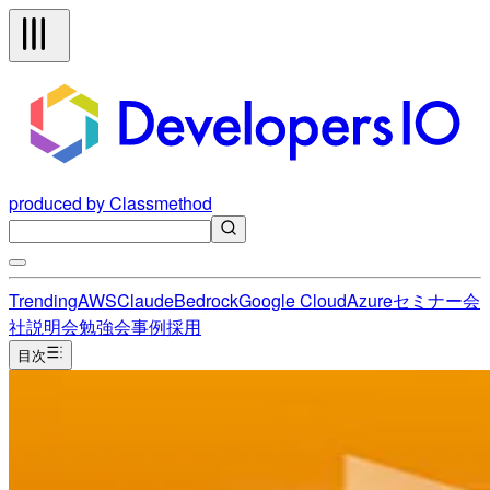
produced by Classmethod
Trending
AWS
Claude
Bedrock
Google Cloud
Azure
セミナー
会
社説明会
勉強会
事例
採用
目次