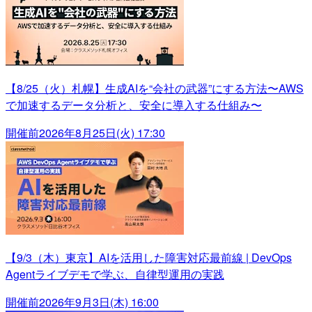
【8/25（火）札幌】生成AIを“会社の武器”にする方法〜AWS
で加速するデータ分析と、安全に導入する仕組み〜
開催前
2026年8月25日(火) 17:30
【9/3（木）東京】AIを活用した障害対応最前線 | DevOps
Agentライブデモで学ぶ、自律型運用の実践
開催前
2026年9月3日(木) 16:00