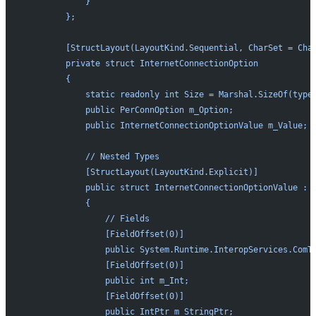
            }
        };
        [StructLayout(LayoutKind.Sequential, CharSet = Cha
        private struct InternetConnectionOption
        {
            static readonly int Size = Marshal.SizeOf(type
            public PerConnOption m_Option;
            public InternetConnectionOptionValue m_Value;
            // Nested Types
            [StructLayout(LayoutKind.Explicit)]
            public struct InternetConnectionOptionValue : 
            {
                // Fields
                [FieldOffset(0)]
                public System.Runtime.InteropServices.ComT
                [FieldOffset(0)]
                public int m_Int;
                [FieldOffset(0)]
                public IntPtr m_StringPtr;