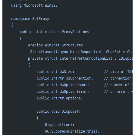
using Microsoft.Win32;
namespace SetProxy
{
    public static class ProxyRoutines
    {
        #region WinInet Structures
        [StructLayout(LayoutKind.Sequential, CharSet = Cha
        private struct InternetPerConnOptionList : IDispos
        {
            public int dwSize;              // size of INT
            public IntPtr szConnection;     // connection 
            public int dwOptionCount;       // number of o
            public int dwOptionError;       // on error, w
            public IntPtr options;
            public void Dispose()
            {
                Dispose(true);
                GC.SuppressFinalize(this);