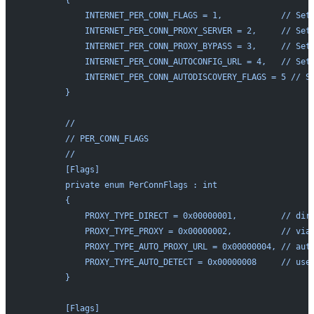
        {
            INTERNET_PER_CONN_FLAGS = 1,            // Set
            INTERNET_PER_CONN_PROXY_SERVER = 2,     // Set
            INTERNET_PER_CONN_PROXY_BYPASS = 3,     // Set
            INTERNET_PER_CONN_AUTOCONFIG_URL = 4,   // Set
            INTERNET_PER_CONN_AUTODISCOVERY_FLAGS = 5 // S
        }
        //
        // PER_CONN_FLAGS
        //
        [Flags]
        private enum PerConnFlags : int
        {
            PROXY_TYPE_DIRECT = 0x00000001,         // dir
            PROXY_TYPE_PROXY = 0x00000002,          // via
            PROXY_TYPE_AUTO_PROXY_URL = 0x00000004, // aut
            PROXY_TYPE_AUTO_DETECT = 0x00000008     // use
        }
        [Flags]