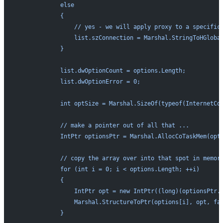
            else
            {
                // yes - we will apply proxy to a specific
                list.szConnection = Marshal.StringToHGloba
            }
            list.dwOptionCount = options.Length;
            list.dwOptionError = 0;
            int optSize = Marshal.SizeOf(typeof(InternetCo
            // make a pointer out of all that ...
            IntPtr optionsPtr = Marshal.AllocCoTaskMem(opt
            // copy the array over into that spot in memor
            for (int i = 0; i < options.Length; ++i)
            {
                IntPtr opt = new IntPtr((long)(optionsPtr.
                Marshal.StructureToPtr(options[i], opt, fa
            }