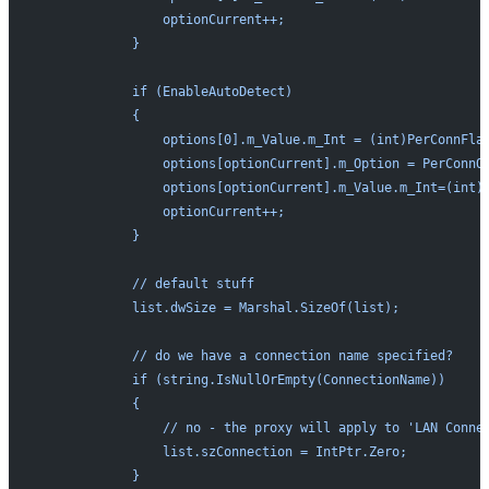
                optionCurrent++;
            }
            if (EnableAutoDetect)
            {
                options[0].m_Value.m_Int = (int)PerConnFla
                options[optionCurrent].m_Option = PerConnO
                options[optionCurrent].m_Value.m_Int=(int)
                optionCurrent++;
            }
            // default stuff
            list.dwSize = Marshal.SizeOf(list);
            // do we have a connection name specified?
            if (string.IsNullOrEmpty(ConnectionName))
            {
                // no - the proxy will apply to 'LAN Conne
                list.szConnection = IntPtr.Zero;
            }