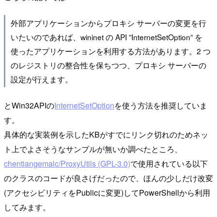
外部アプリケーションからプロキシ サーバーの変更を行
いたいのであれば、wininet の API ”InternetSetOption” を
使ったアプリケーションを利用する方法があります。2 つ
のレジストリの整合性を保ちつつ、プロキシ サーバーの
設定が行えます。
とWin32APIの
InternetSetOption
を使う方法を推奨していま
す。
具体的な実装例を示したKBがすでにリンク切れのためネッ
ト上でよさそうなサンプルが無いか調べたところ、
chentiangemalc/ProxyUtils (GPL-3.0)
で使用されている以下
のクラスのコードが良さげだったので、ほんの少しだけ改変
(アクセシビリティをPublicに変更)してPowerShellから利用
してみます。