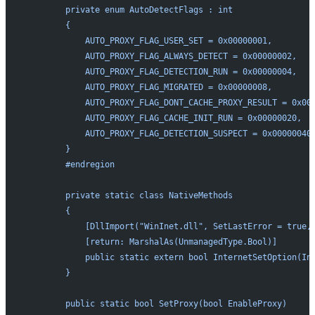
        private enum AutoDetectFlags : int
        {
            AUTO_PROXY_FLAG_USER_SET = 0x00000001,
            AUTO_PROXY_FLAG_ALWAYS_DETECT = 0x00000002,
            AUTO_PROXY_FLAG_DETECTION_RUN = 0x00000004,
            AUTO_PROXY_FLAG_MIGRATED = 0x00000008,
            AUTO_PROXY_FLAG_DONT_CACHE_PROXY_RESULT = 0x00
            AUTO_PROXY_FLAG_CACHE_INIT_RUN = 0x00000020,
            AUTO_PROXY_FLAG_DETECTION_SUSPECT = 0x00000040
        }
        #endregion
        private static class NativeMethods
        {
            [DllImport("WinInet.dll", SetLastError = true,
            [return: MarshalAs(UnmanagedType.Bool)]
            public static extern bool InternetSetOption(In
        }
        public static bool SetProxy(bool EnableProxy)