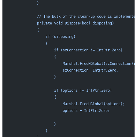
            }
            // The bulk of the clean-up code is implemente
            private void Dispose(bool disposing)
            {
                if (disposing)
                {
                    if (szConnection != IntPtr.Zero)
                    {
                        Marshal.FreeHGlobal(szConnection);
                        szConnection= IntPtr.Zero;
                    }
                    if (options != IntPtr.Zero)
                    {
                        Marshal.FreeHGlobal(options);
                        options = IntPtr.Zero;
                    }
                }