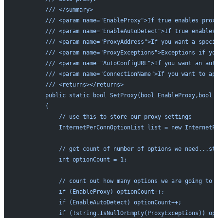
        /// </summary>
        /// <param name="EnableProxy">If true enables prox
        /// <param name="EnableAutoDetect">If true enables
        /// <param name="ProxyAddress">If you want a speci
        /// <param name="ProxyExceptions">Exceptions if yo
        /// <param name="AutoConfigURL">If you want an aut
        /// <param name="ConnectionName">If you want to ap
        /// <returns></returns>
        public static bool SetProxy(bool EnableProxy,bool 
        {
            // use this to store our proxy settings
            InternetPerConnOptionList list = new InternetP
            // get count of number of options we need...st
            int optionCount = 1;
            // count out how many options we are going to 
            if (EnableProxy) optionCount++;
            if (EnableAutoDetect) optionCount++;
            if (!string.IsNullOrEmpty(ProxyExceptions)) op