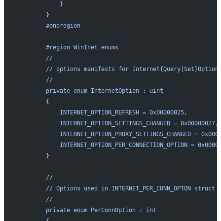
            }
        }
        #endregion
        #region WinInet enums
        //
        // options manifests for Internet{Query|Set}Option
        //
        private enum InternetOption : uint
        {
            INTERNET_OPTION_REFRESH = 0x00000025,
            INTERNET_OPTION_SETTINGS_CHANGED = 0x00000027,
            INTERNET_OPTION_PROXY_SETTINGS_CHANGED = 0x000
            INTERNET_OPTION_PER_CONNECTION_OPTION = 0x0000
        }
        //
        // Options used in INTERNET_PER_CONN_OPTON struct
        //
        private enum PerConnOption : int