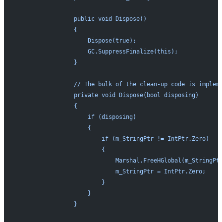
                public void Dispose()
                {
                    Dispose(true);
                    GC.SuppressFinalize(this);
                }
                // The bulk of the clean-up code is implem
                private void Dispose(bool disposing)
                {
                    if (disposing)
                    {
                        if (m_StringPtr != IntPtr.Zero)
                        {
                            Marshal.FreeHGlobal(m_StringPt
                            m_StringPtr = IntPtr.Zero;
                        }
                    }
                }