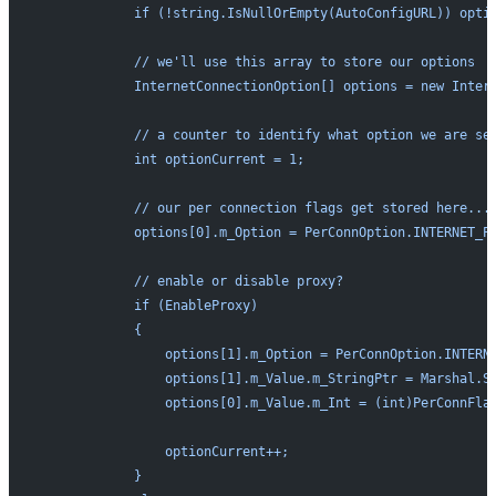
            if (!string.IsNullOrEmpty(AutoConfigURL)) opti
            // we'll use this array to store our options
            InternetConnectionOption[] options = new Inter
            // a counter to identify what option we are se
            int optionCurrent = 1;
            // our per connection flags get stored here...
            options[0].m_Option = PerConnOption.INTERNET_P
            // enable or disable proxy?
            if (EnableProxy)
            {
                options[1].m_Option = PerConnOption.INTERN
                options[1].m_Value.m_StringPtr = Marshal.S
                options[0].m_Value.m_Int = (int)PerConnFla
                optionCurrent++;
            }