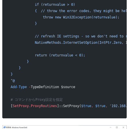
            if (returnvalue > 0)
            {  // throw the error codes, they might be hel
                throw new Win32Exception(returnvalue);
            }
            // refresh IE settings - so we don't need to r
            NativeMethods.InternetSetOption(IntPtr.Zero, I
            return (returnvalue < 0);
        }
    }
}
"@
Add-Type
 -
TypeDefinition $source
# コマンドからProxy設定を指定
[
SetProxy.ProxyRoutines
]::SetProxy(
$true
,
 $true
,
 '192.168.