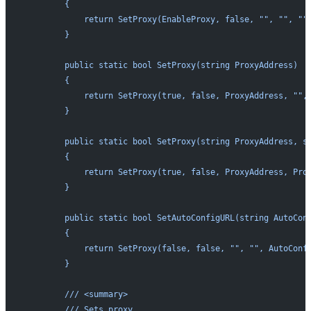
        {
            return SetProxy(EnableProxy, false, "", "", ""
        }
        public static bool SetProxy(string ProxyAddress)
        {
            return SetProxy(true, false, ProxyAddress, "",
        }
        public static bool SetProxy(string ProxyAddress, s
        {
            return SetProxy(true, false, ProxyAddress, Pro
        }
        public static bool SetAutoConfigURL(string AutoCon
        {
            return SetProxy(false, false, "", "", AutoConf
        }
        /// <summary>
        /// Sets proxy.