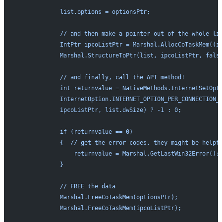
            list.options = optionsPtr;
            // and then make a pointer out of the whole li
            IntPtr ipcoListPtr = Marshal.AllocCoTaskMem((i
            Marshal.StructureToPtr(list, ipcoListPtr, fals
            // and finally, call the API method!
            int returnvalue = NativeMethods.InternetSetOpt
            InternetOption.INTERNET_OPTION_PER_CONNECTION_
            ipcoListPtr, list.dwSize) ? -1 : 0;
            if (returnvalue == 0)
            {  // get the error codes, they might be helpf
                returnvalue = Marshal.GetLastWin32Error();
            }
            // FREE the data
            Marshal.FreeCoTaskMem(optionsPtr);
            Marshal.FreeCoTaskMem(ipcoListPtr);