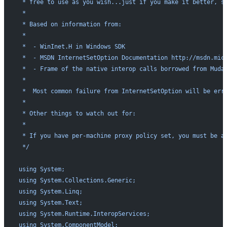
 * free to use as you wish...just if you make it better, s
 * 
 * Based on information from:
 * 
 *  - WinInet.H in Windows SDK
 *  - MSDN InternetSetOption Documentation http://msdn.mic
 *  - Frame of the native interop calls borrowed from Muda
 *
 *  Most common failure from InternetSetOption will be err
 *  
 * Other things to watch out for:
 * 
 * If you have per-machine proxy policy set, you must be a
 */
using System;
using System.Collections.Generic;
using System.Linq;
using System.Text;
using System.Runtime.InteropServices;
using System.ComponentModel;