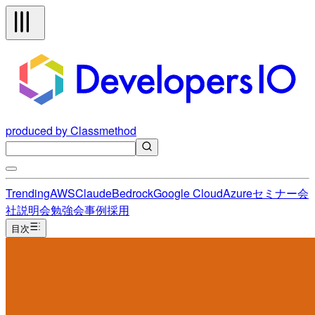
produced by Classmethod
Trending
AWS
Claude
Bedrock
Google Cloud
Azure
セミナー
会
社説明会
勉強会
事例
採用
目次