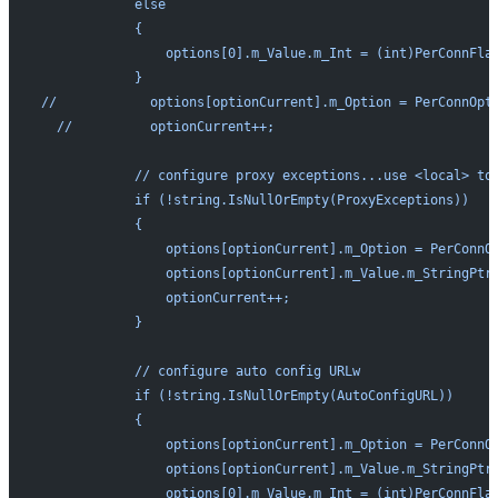
            else
            {
                options[0].m_Value.m_Int = (int)PerConnFla
            }
//            options[optionCurrent].m_Option = PerConnOpt
  //          optionCurrent++;
            // configure proxy exceptions...use <local> to
            if (!string.IsNullOrEmpty(ProxyExceptions))
            {
                options[optionCurrent].m_Option = PerConnO
                options[optionCurrent].m_Value.m_StringPtr
                optionCurrent++;
            }
            // configure auto config URLw
            if (!string.IsNullOrEmpty(AutoConfigURL))
            {
                options[optionCurrent].m_Option = PerConnO
                options[optionCurrent].m_Value.m_StringPtr
                options[0].m_Value.m_Int = (int)PerConnFla