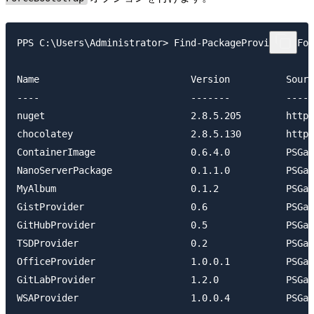
PPS C:\Users\Administrator> Find-PackageProvider -For
Name                           Version          Sourc
----                           -------          -----
nuget                          2.8.5.205        https
chocolatey                     2.8.5.130        https
ContainerImage                 0.6.4.0          PSGal
NanoServerPackage              0.1.1.0          PSGal
MyAlbum                        0.1.2            PSGal
GistProvider                   0.6              PSGal
GitHubProvider                 0.5              PSGal
TSDProvider                    0.2              PSGal
OfficeProvider                 1.0.0.1          PSGal
GitLabProvider                 1.2.0            PSGal