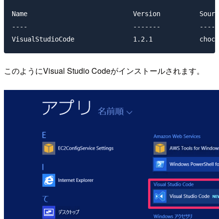
Name                           Version          Sourc
----                           -------          -----
VisualStudioCode               1.2.1            choc
このようにVisual Studio Codeがインストールされます。