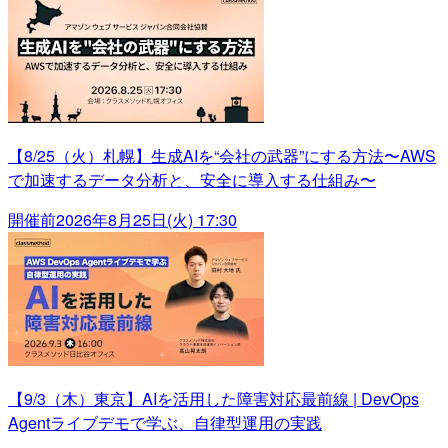
【8/25（火）札幌】生成AIを“会社の武器”にする方法〜AWS
で加速するデータ分析と、安全に導入する仕組み〜
開催前
2026年8月25日(火) 17:30
【9/3（木）東京】AIを活用した障害対応最前線 | DevOps
Agentライブデモで学ぶ、自律型運用の実践