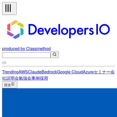
produced by Classmethod
Trending
AWS
Claude
Bedrock
Google Cloud
Azure
セミナー
会
社説明会
勉強会
事例
採用
目次