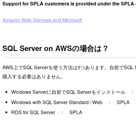
Support for SPLA customers is provided under the SPLA
Amazon Web Services and Microsoft
SQL Server on AWSの場合は？
AWS上でSQL Serverを使う方法は3つあります。自前でS
購入する必要はありません。
Windows Serverに自前でSQL Serverをインストール ：
Windows with SQL Server Standard / Web ： SPLA
RDS for SQL Server ： SPLA