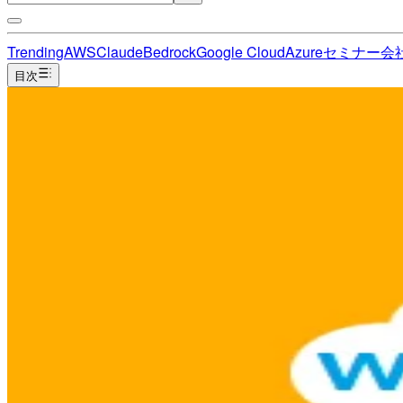
Trending
AWS
Claude
Bedrock
Google Cloud
Azure
セミナー
会
目次