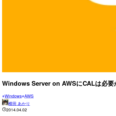
Windows Server on AWSにCALは
Windows
AWS
横田 あかり
2014.04.02