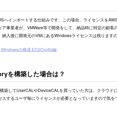
メージをAWSへインポートする仕組みです。この場合、ライセンスを
者が、VMWare等で開発をして、納品時に特定の顧客のAWS上へV
納入後に開発元のVMにあるWindowsライセンスは残ります
indowsの構成 EC2Config編
rectoryを構築した場合は？
築してUserCALやDeviceCALを買っていた方は、クラ
セスするユーザ毎にライセンスが必要となっていますので気を