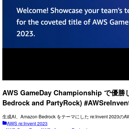
AWS GameDay Championship で優勝して
Bedrock and PartyRock) #AWSreInven
生成AI、Amazon Bedrock をテーマにした re:Invent 
AWS re:Invent 2023