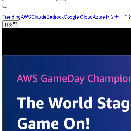
Trending
AWS
Claude
Bedrock
Google Cloud
Azure
セミナー
会
目次