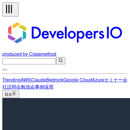
produced by Classmethod
Trending
AWS
Claude
Bedrock
Google Cloud
Azure
セミナー
会
社説明会
勉強会
事例
採用
目次