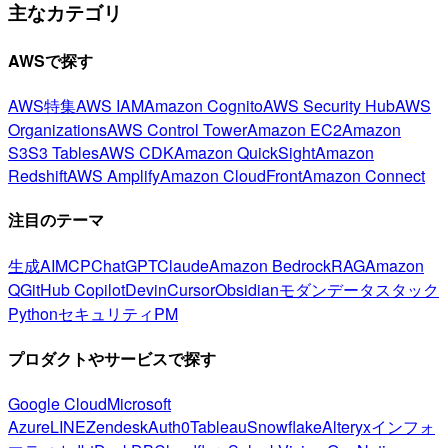
主なカテゴリ
AWSで探す
AWS特集
AWS IAM
Amazon Cognito
AWS Security Hub
AWS
Organizations
AWS Control Tower
Amazon EC2
Amazon
S3
S3 Tables
AWS CDK
Amazon QuickSight
Amazon
Redshift
AWS Amplify
Amazon CloudFront
Amazon Connect
注目のテーマ
生成AI
MCP
ChatGPT
Claude
Amazon Bedrock
RAG
Amazon
Q
GitHub Copilot
Devin
Cursor
Obsidian
モダンデータスタック
Python
セキュリティ
PM
プロダクトやサービスで探す
Google Cloud
Microsoft
Azure
LINE
Zendesk
Auth0
Tableau
Snowflake
Alteryx
インフォ