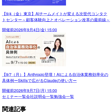
【9/4（金）東京】AIチームメイトが変える次世代コンタク
トセンター～顧客体験向上とオペレーション改革の最前線～
開催前
2026年9月4日(金) 15:00
【9/7（月）】Anthropic登壇！AIによる自治体業務効率化の
具体例ーSkillsで広がるClaudeの使い方ー
開催前
2026年9月7日(月) 15:00
セミナー一覧
会社説明会一覧
勉強会一覧
関連記事