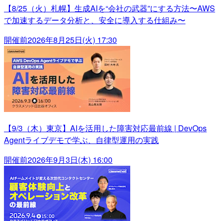
【8/25（火）札幌】生成AIを“会社の武器”にする方法〜AWS
で加速するデータ分析と、安全に導入する仕組み〜
開催前
2026年8月25日(火) 17:30
【9/3（木）東京】AIを活用した障害対応最前線 | DevOps
Agentライブデモで学ぶ、自律型運用の実践
開催前
2026年9月3日(木) 16:00