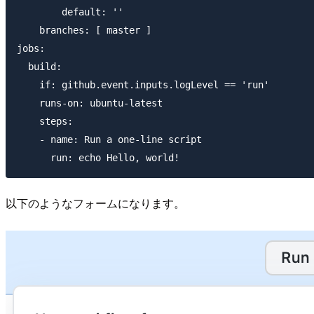
        default: ''

    branches: [ master ]

jobs:

  build:

    if: github.event.inputs.logLevel == 'run'

    runs-on: ubuntu-latest

    steps:

    - name: Run a one-line script

以下のようなフォームになります。