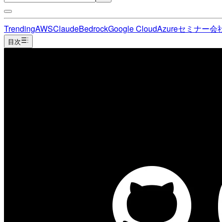
Trending
AWS
Claude
Bedrock
Google Cloud
Azure
セミナー
会
目次