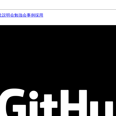
社説明会
勉強会
事例
採用